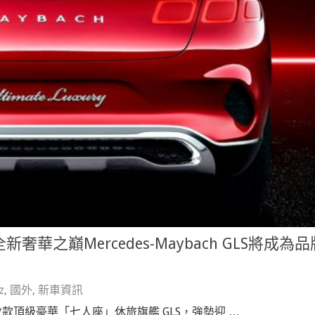
華之巔Mercedes-Maybach GLS將成為品
z
,
國外
,
新車資訊
大改款頂級豪華「七人座」休旅旗艦 GLS，強勢迎 …