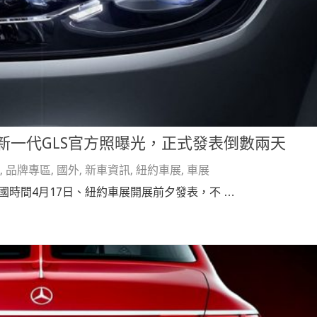
Benz新一代GLS官方照曝光，正式發表倒數兩天
,
品牌專區
,
國外
,
新車資訊
,
紐約車展
,
車展
會在美國時間4月17日、紐約車展開展前夕發表，不 …