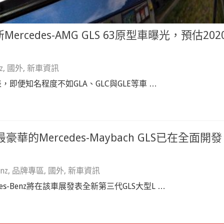
cedes-AMG GLS 63原型車曝光，預估202
z
,
國外
,
新車資訊
表，即便知名程度不如GLA、GLC與GLE等車 …
華的Mercedes-Maybach GLS已在全面開發
nz
,
品牌專區
,
國外
,
新車資訊
s-Benz將在該車展發表全新第三代GLS大型L …