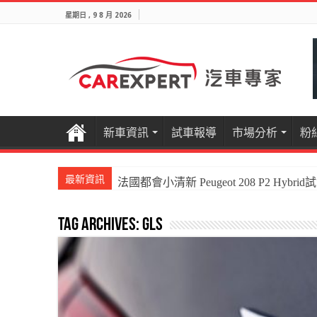
星期日 , 9 8 月 2026
新車資訊
試車報導
市場分析
粉
最新資訊
法國都會小清新 Peugeot 208 P2 Hybrid
國產電油休旅新王者Honda CR-V e:HEV P
Tag Archives:
gls