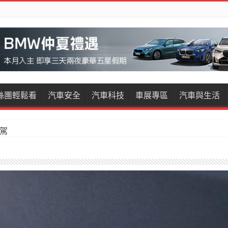
絲團輕鬆看
汽車安全
汽車科技
車展專區
汽車與生活
試駕
restige試駕