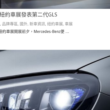
enz於紐約車展發表第二代GLS
,
品牌專區
,
國外
,
新車資訊
,
紐約車展
,
車展
約車展開展前夕，Mercedes-Benz便 …