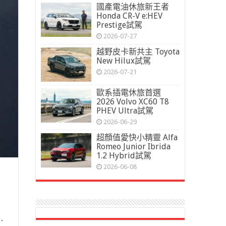
國產電油休旅新王者
Honda CR-V e:HEV
Prestige試駕
2026-07-27
越野皮卡新共主 Toyota
New Hilux試駕
2026-07-21
歐系插電休旅首選
2026 Volvo XC60 T8
PHEV Ultra試駕
2026-06-29
超顏值愛快小精靈 Alfa
Romeo Junior Ibrida
1.2 Hybrid試駕
2026-06-08
…