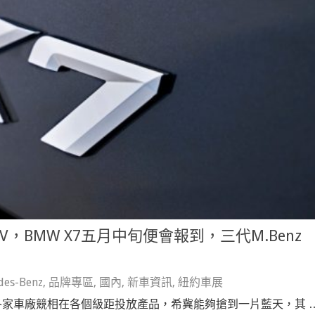
，BMW X7五月中旬便會報到，三代M.Benz
des-Benz
,
品牌專區
,
國內
,
新車資訊
,
紐約車展
各家車廠競相在各個級距投放產品，希冀能夠搶到一片藍天，其 