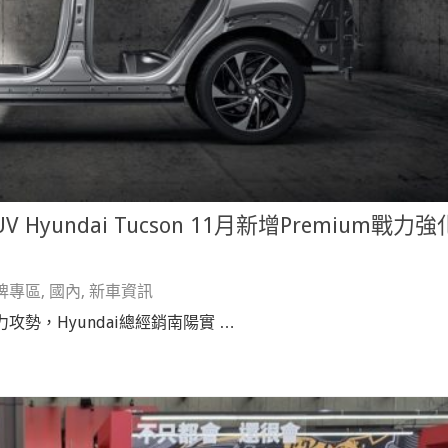
 Hyundai Tucson 11月新增Premium戰力強
牌專區
,
國內
,
新車資訊
V的強力攻勢，Hyundai總經銷南陽實 …