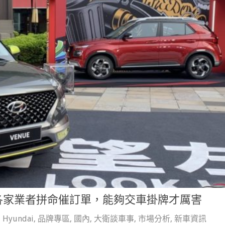
各家業者拼命催訂單，能夠交車掛牌才厲害
,
Hyundai
,
品牌專區
,
國內
,
大衛談車事
,
市場分析
,
新車資訊