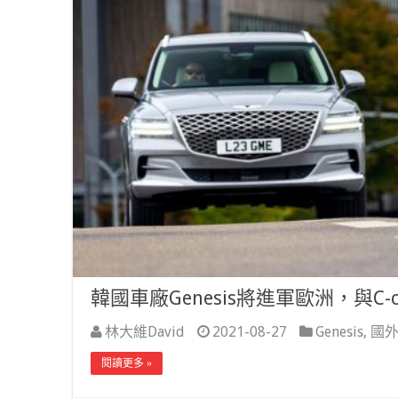
韓國車廠Genesis將進軍歐洲，與C-
林大維David
2021-08-27
Genesis
,
國
閱讀更多 »