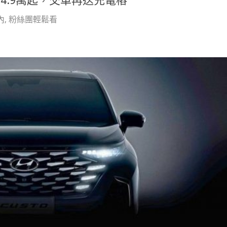
價124.9萬起，交車再送充電樁
內
,
粉絲團輕鬆看