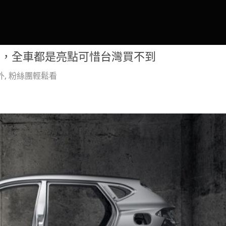
商旅，全車都是亮點可惜台灣買不到
外
,
粉絲團輕鬆看