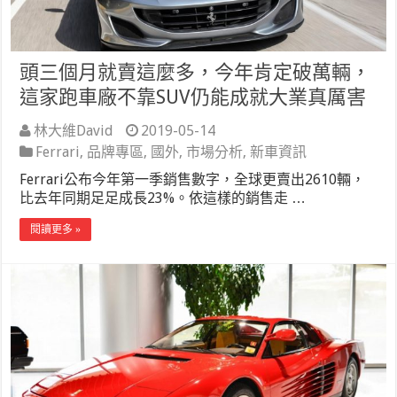
頭三個月就賣這麼多，今年肯定破萬輛，
這家跑車廠不靠SUV仍能成就大業真厲害
林大維David
2019-05-14
Ferrari
,
品牌專區
,
國外
,
市場分析
,
新車資訊
Ferrari公布今年第一季銷售數字，全球更賣出2610輛，
比去年同期足足成長23%。依這樣的銷售走 …
閱讀更多 »