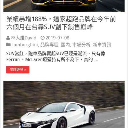
業績暴增188%，這家超跑品牌在今年前
六個月在台靠SUV創下銷售巔峰
林大維David
2019-07-08
Lamborghini
,
品牌專區
,
國內
,
市場分析
,
新車資訊
SUV當紅，跑車品牌賣起SUV已經是潮流，只有像
Ferrari、McLaren還堅持有所不為下，真的 …
閱讀更多 »