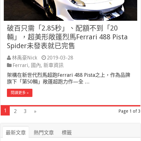
破百只需「2.85秒」、配額不到「20
輛」，超美形敞篷烈馬Ferrari 488 Pista
Spider未發表就已完售
林禹豪Nick
2019-03-28
Ferrari
,
國內
,
新車資訊
架構在新世代烈馬超跑Ferrari 488 Pista之上，作為品牌
旗下「第50輛」敞篷超跑力作—全 …
閱讀更多 »
1
2
3
»
Page 1 of 3
最新文章
熱門文章
標籤