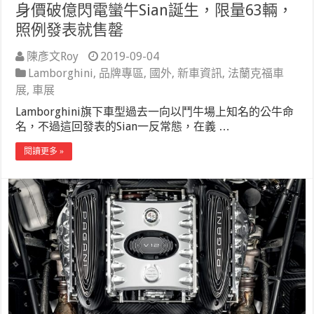
身價破億閃電蠻牛Sian誕生，限量63輛，
照例發表就售罄
陳彥文Roy
2019-09-04
Lamborghini
,
品牌專區
,
國外
,
新車資訊
,
法蘭克福車
展
,
車展
Lamborghini旗下車型過去一向以鬥牛場上知名的公牛命
名，不過這回發表的Sian一反常態，在義 …
閱讀更多 »