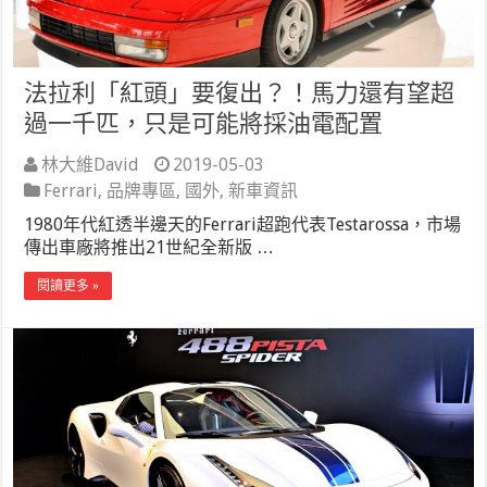
法拉利「紅頭」要復出？！馬力還有望超
過一千匹，只是可能將採油電配置
林大維David
2019-05-03
Ferrari
,
品牌專區
,
國外
,
新車資訊
1980年代紅透半邊天的Ferrari超跑代表Testarossa，市場
傳出車廠將推出21世紀全新版 …
閱讀更多 »