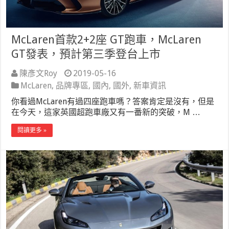
McLaren首款2+2座 GT跑車，McLaren
GT發表，預計第三季登台上市
陳彥文Roy
2019-05-16
McLaren
,
品牌專區
,
國內
,
國外
,
新車資訊
你看過McLaren有過四座跑車嗎？答案肯定是沒有，但是
在今天，這家英國超跑車廠又有一番新的突破，M …
閱讀更多 »