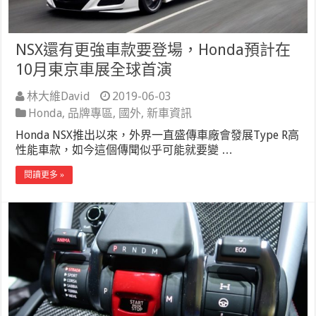
NSX還有更強車款要登場，Honda預計在
10月東京車展全球首演
林大維David
2019-06-03
Honda
,
品牌專區
,
國外
,
新車資訊
Honda NSX推出以來，外界一直盛傳車廠會發展Type R高
性能車款，如今這個傳聞似乎可能就要變 …
閱讀更多 »