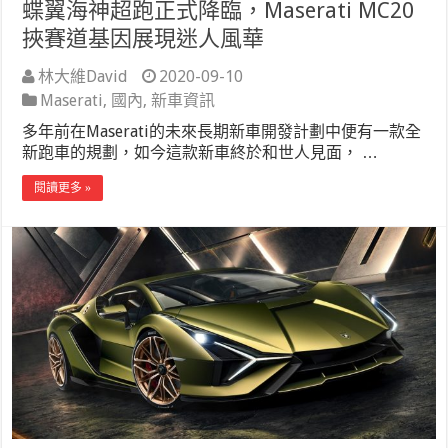
蝶翼海神超跑正式降臨，Maserati MC20
挾賽道基因展現迷人風華
林大維David
2020-09-10
Maserati
,
國內
,
新車資訊
多年前在Maserati的未來長期新車開發計劃中便有一款全
新跑車的規劃，如今這款新車終於和世人見面， …
閱讀更多 »