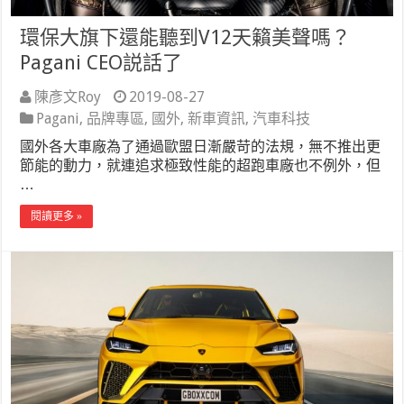
環保大旗下還能聽到V12天籟美聲嗎？
Pagani CEO説話了
陳彥文Roy
2019-08-27
Pagani
,
品牌專區
,
國外
,
新車資訊
,
汽車科技
國外各大車廠為了通過歐盟日漸嚴苛的法規，無不推出更
節能的動力，就連追求極致性能的超跑車廠也不例外，但
…
閱讀更多 »