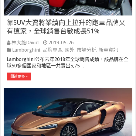
靠SUV大賣將業績向上拉升的跑車品牌又
有這家，全球銷售台數成長51%
林大維David
2019-05-26
Lamborghini
,
品牌專區
,
國外
,
市場分析
,
新車資訊
Lamborghini公布去年2018年全球銷售成績，該品牌在全
球50多個國家和地區一共賣出5,75 …
閱讀更多 »