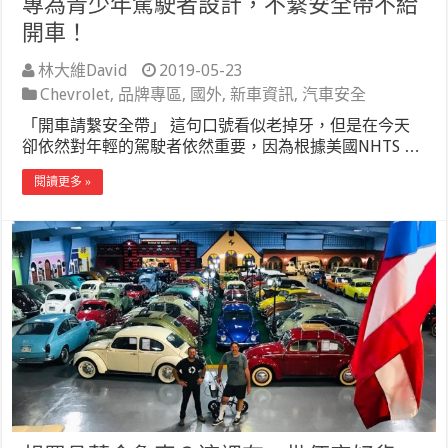
專為青少年駕駛者設計，不繫安全帶不給
開車！
林大維David
2019-05-23
Chevrolet
,
品牌專區
,
國外
,
新車資訊
,
汽車安全
「開車請繫安全帶」 這句口號看似老掉牙，但是在今天
卻依然對年輕的駕駛者依然重要，因為根據美國NHTS …
閱讀更多 »