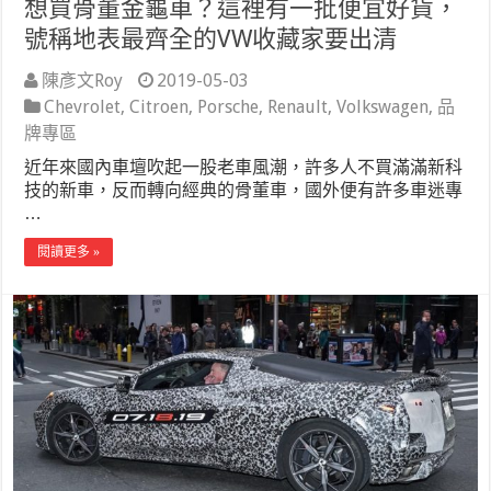
想買骨董金龜車？這裡有一批便宜好貨，
號稱地表最齊全的VW收藏家要出清
陳彥文Roy
2019-05-03
Chevrolet
,
Citroen
,
Porsche
,
Renault
,
Volkswagen
,
品
牌專區
近年來國內車壇吹起一股老車風潮，許多人不買滿滿新科
技的新車，反而轉向經典的骨董車，國外便有許多車迷專
…
閱讀更多 »