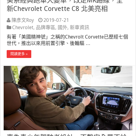
美系經典跑車大變革，改走MR路線，全
新Chevrolet Corvette C8 北美亮相
陳彥文Roy
2019-07-21
Chevrolet
,
品牌專區
,
國外
,
新車資訊
有著「美國精神號」之稱的Chevrolt Corvette已歷經七個
世代，推出以來用前置引擎、後輪驅 …
閱讀更多 »