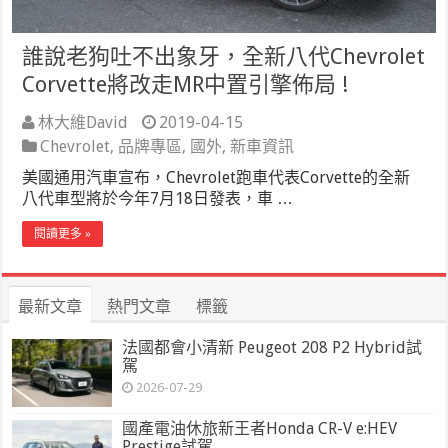
誰說老狗吐不出象牙，全新八代Chevrolet
Corvette將改走MR中置引擎佈局 !
林大維David
2019-04-15
Chevrolet
,
品牌專區
,
國外
,
新車資訊
美國通用汽車宣布，Chevrolet跑車代表Corvette的全新
八代車型將於今年7月18日發表，車 …
閱讀更多 »
最新文章
熱門文章
標籤
法國都會小清新 Peugeot 208 P2 Hybrid試
駕
2026-07-29
國產電油休旅新王者Honda CR-V e:HEV
Prestige試駕