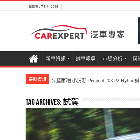
星期五 , 7 8 月 2026
新車資訊
試車報導
市場分析
粉
最新資訊
國產電油休旅新王者Honda CR-V e:HEV P
Tag Archives:
試駕