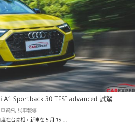
ortback 30 TFSI advanced 試駕
新車資訊
,
試車報導
展首度在台亮相，新車在 5 月 15 …