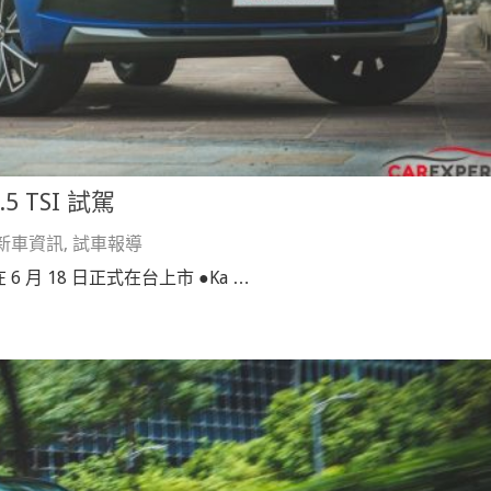
5 TSI 試駕
新車資訊
,
試車報導
 6 月 18 日正式在台上市 ●Ka …