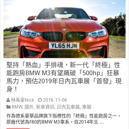
堅持「熱血」手排魂，新一代「終極」性
能跑房BMW M3有望飆破「500hp」狂暴
馬力，預估2019年日內瓦車展「首發」現
身！
林禹豪Nick
2018-11-06
BMW
,
國外
,
新車資訊
,
日內瓦車展
,
車展
作為德系豪華品牌旗下指標性的「終極」性能跑房之一，
原廠代號為F80的BMW M3車系，自2014年北 …