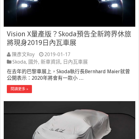
Vision X量產版？Skoda預告全新跨界休旅
將現身2019日內瓦車展
陳彥文Roy
2019-01-17
Skoda
,
國外
,
新車資訊
,
日內瓦車展
在去年的巴黎車展上，Skoda執行長Bernhard Maier就曾
公開表示：2020年將會有一款小 …
閱讀更多 »