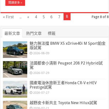
閱讀更多 »
8
« First
...
«
4
5
6
7
Page 8 of 8
最新文章
熱門文章
標籤
魅力無法擋 BMW X5 xDrive40i M Sport鉑金
版試駕
2026-08-09
法國都會小清新 Peugeot 208 P2 Hybrid試
駕
2026-07-29
國產電油休旅新王者Honda CR-V e:HEV
Prestige試駕
2026-07-27
越野皮卡新共主 Toyota New Hilux試駕
2026-07-21