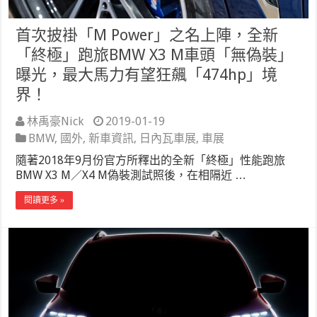
首次披褂「M Power」之名上陣，全新
「終極」跑旅BMW X3 M車頭「無偽裝」
曝光，最大馬力有望狂飆「474hp」境
界！
林禹豪Nick
2019-01-19
BMW
,
國外
,
新車資訊
,
日內瓦車展
,
車展
隨著2018年9月份官方所釋出的全新「終極」性能跑旅
BMW X3 M／X4 M偽裝測試照後，在相隔近 …
閱讀更多 »