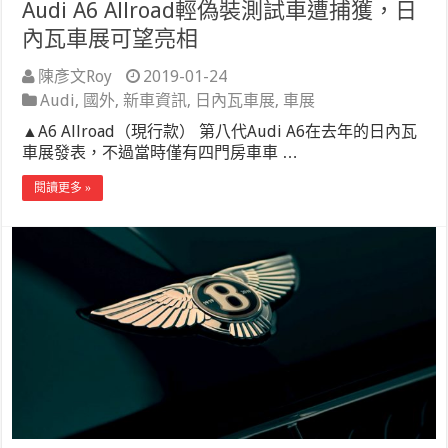
Audi A6 Allroad輕偽裝測試車遭捕獲，日
內瓦車展可望亮相
陳彥文Roy
2019-01-24
Audi
,
國外
,
新車資訊
,
日內瓦車展
,
車展
▲A6 Allroad（現行款） 第八代Audi A6在去年的日內瓦
車展發表，不過當時僅有四門房車車 …
閱讀更多 »