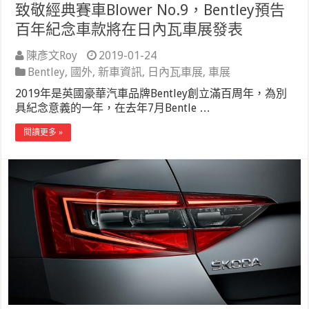
致敬經典賽車Blower No.9，Bentley預告
百年紀念車款將在日內瓦車展發表
陳彥文Roy
2019-01-24
Bentley
,
國外
,
新車資訊
,
日內瓦車展
,
車展
2019年是英國豪華汽車品牌Bentley創立滿百周年，為別
具紀念意義的一年，在去年7月Bentle …
閱讀更多 »