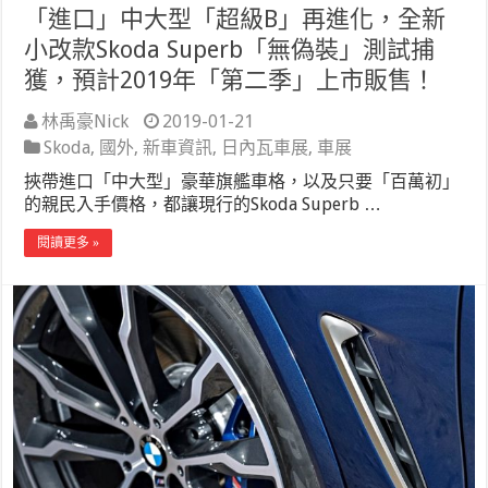
「進口」中大型「超級B」再進化，全新
小改款Skoda Superb「無偽裝」測試捕
獲，預計2019年「第二季」上市販售！
林禹豪Nick
2019-01-21
Skoda
,
國外
,
新車資訊
,
日內瓦車展
,
車展
挾帶進口「中大型」豪華旗艦車格，以及只要「百萬初」
的親民入手價格，都讓現行的Skoda Superb …
閱讀更多 »