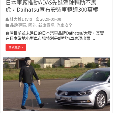
日本車廠推動ADAS先進駕駛輔助不馬
虎，Daihatsu宣布安裝車輛達300萬輛
林大維David
2020-09-08
品牌專區
,
國外
,
新車資訊
,
汽車安全
台灣目前並未進口的日本汽車品牌Daihatsu/大發，其實
在日本當地小型車市場特別是輕型汽車表現出眾 …
閱讀更多 »