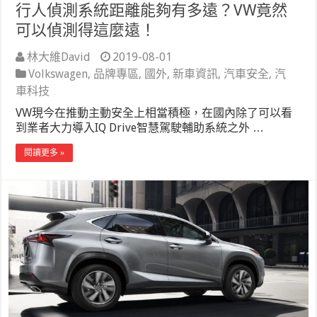
行人偵測系統距離能夠有多遠？VW竟然
可以偵測得這麼遠！
林大維David
2019-08-01
Volkswagen
,
品牌專區
,
國外
,
新車資訊
,
汽車安全
,
汽
車科技
VW現今在推動主動安全上相當積極，在國內除了可以看
到業者大力導入IQ Drive智慧駕駛輔助系統之外 …
閱讀更多 »