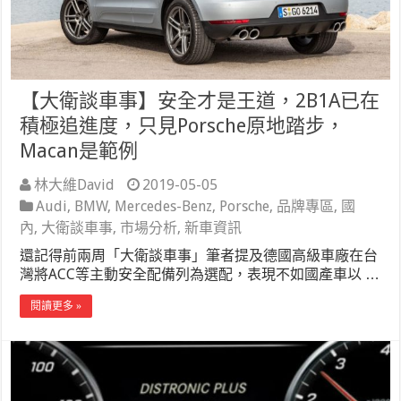
【大衛談車事】安全才是王道，2B1A已在
積極追進度，只見Porsche原地踏步，
Macan是範例
林大維David
2019-05-05
Audi
,
BMW
,
Mercedes-Benz
,
Porsche
,
品牌專區
,
國
內
,
大衛談車事
,
市場分析
,
新車資訊
還記得前兩周「大衛談車事」筆者提及德國高級車廠在台
灣將ACC等主動安全配備列為選配，表現不如國產車以 …
閱讀更多 »