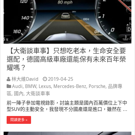
【大衛談車事】只想吃老本，生命安全要
選配，德國高級車廠還能保有未來百年榮
耀嗎？
林大維David
2019-04-25
Audi
,
BMW
,
Lexus
,
Mercedes-Benz
,
Porsche
,
品牌專
區
,
國內
,
大衛談車事
前一陣子參加電視錄影，討論主題是國內百萬價位上下中
型SUV的主動安全，我發現不分國產還是進口，雖然在 …
閱讀更多 »