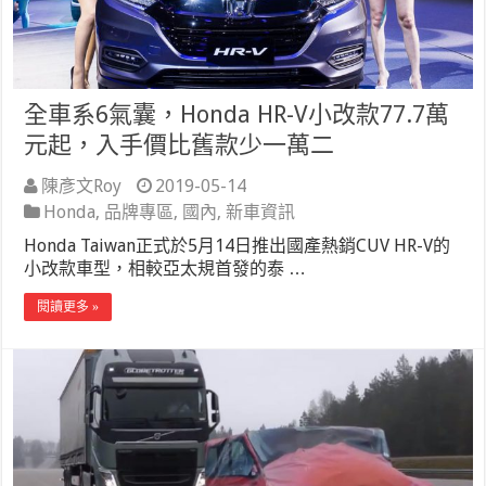
全車系6氣囊，Honda HR-V小改款77.7萬
元起，入手價比舊款少一萬二
陳彥文Roy
2019-05-14
Honda
,
品牌專區
,
國內
,
新車資訊
Honda Taiwan正式於5月14日推出國產熱銷CUV HR-V的
小改款車型，相較亞太規首發的泰 …
閱讀更多 »