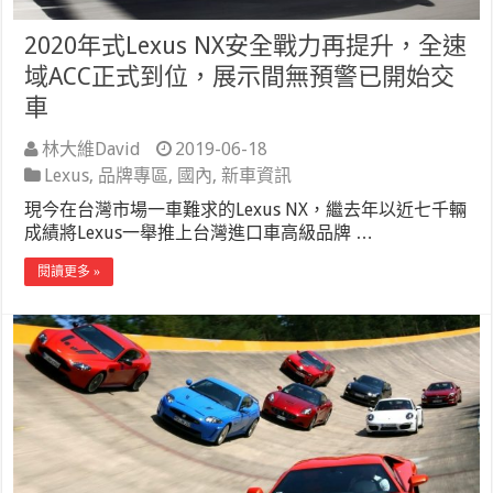
2020年式Lexus NX安全戰力再提升，全速
域ACC正式到位，展示間無預警已開始交
車
林大維David
2019-06-18
Lexus
,
品牌專區
,
國內
,
新車資訊
現今在台灣市場一車難求的Lexus NX，繼去年以近七千輛
成績將Lexus一舉推上台灣進口車高級品牌 …
閱讀更多 »