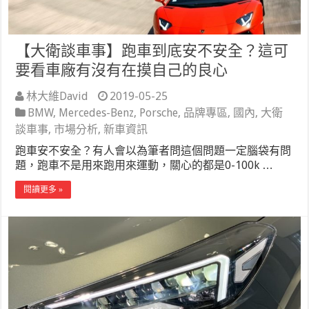
【大衛談車事】跑車到底安不安全？這可
要看車廠有沒有在摸自己的良心
林大維David
2019-05-25
BMW
,
Mercedes-Benz
,
Porsche
,
品牌專區
,
國內
,
大衛
談車事
,
市場分析
,
新車資訊
跑車安不安全？有人會以為筆者問這個問題一定腦袋有問
題，跑車不是用來跑用來運動，關心的都是0-100k …
閱讀更多 »