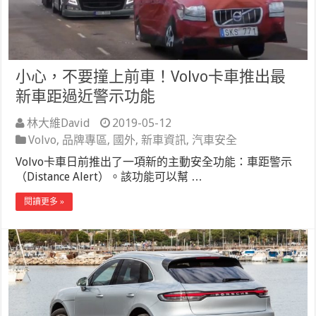
小心，不要撞上前車！Volvo卡車推出最
新車距過近警示功能
林大維David
2019-05-12
Volvo
,
品牌專區
,
國外
,
新車資訊
,
汽車安全
Volvo卡車日前推出了一項新的主動安全功能：車距警示
（Distance Alert）。該功能可以幫 …
閱讀更多 »