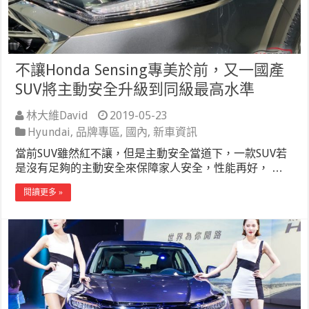
不讓Honda Sensing專美於前，又一國產
SUV將主動安全升級到同級最高水準
林大維David
2019-05-23
Hyundai
,
品牌專區
,
國內
,
新車資訊
當前SUV雖然紅不讓，但是主動安全當道下，一款SUV若
是沒有足夠的主動安全來保障家人安全，性能再好， …
閱讀更多 »