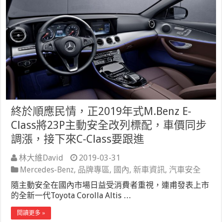
終於順應民情，正2019年式M.Benz E-
Class將23P主動安全改列標配，車價同步
調漲，接下來C-Class要跟進
林大維David
2019-03-31
Mercedes-Benz
,
品牌專區
,
國內
,
新車資訊
,
汽車安全
隨主動安全在國內市場日益受消費者重視，連甫發表上市
的全新一代Toyota Corolla Altis …
閱讀更多 »