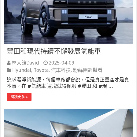
豐田和現代持續不懈發展氫能車
林大維David
2025-04-09
Hyundai
,
Toyota
,
汽車科技
,
粉絲團輕鬆看
追求潔淨新能源，每個車廠都會說，但是真正量產才是真
本事，在 #氫能車 這塊就得佩服 #豐田 和 #現 …
閱讀更多 »