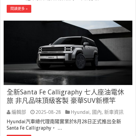
閱讀更多 »
全新Santa Fe Calligraphy 七人座油電休
旅 非凡品味頂級客製 豪華SUV新標竿
編輯部
2025-08-28
Hyundai
,
國內
,
新車資訊
Hyundai汽車總代理南陽實業於8月28日正式推出全新
Santa Fe Calligraphy， …