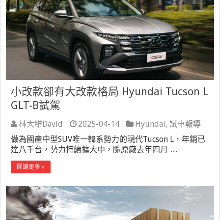
小改款卻有大改款格局 Hyundai Tucson L
GLT-B試駕
林大維David
2025-04-14
Hyundai
,
試車報導
做為國產中型SUV唯一韓系勢力的現代Tucson L，年銷已
達八千台，勢力持續擴大中，隨原廠去年四月 …
閱讀更多 »