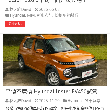
Tucson L 26.5年式全面升級登場！
林大維David
2026-06-02
Hyundai
,
國內
,
新車資訊
,
粉絲團輕鬆看
閱讀更多 »
平價不廉價 Hyundai Inster EV450試駕
林大維David
2025-11-20
Hyundai
,
試車報導
台灣市售純電動車已超過50款，但是小型都會迷你且在百