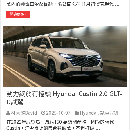
萬內的純電車依然從缺，隨著南陽在11月初發表現代 …
閱讀更多 »
動力終於有擋頭 Hyundai Custin 2.0 GLT-
D試駕
林大維David
2025-10-07
Hyundai
,
試車報導
在2022年底登場、憑藉150 萬級國產唯一MPV的現代
Custin，迄今累計銷售台數破萬，不但打破 …