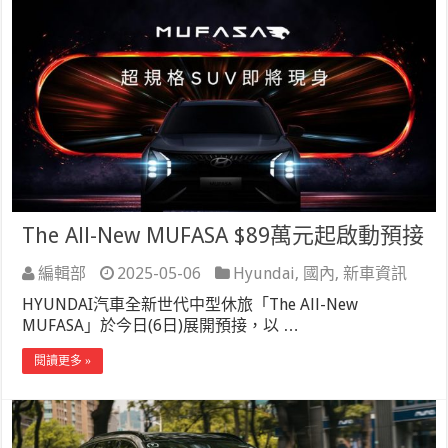
The All-New MUFASA $89萬元起啟動預接
編輯部
2025-05-06
Hyundai
,
國內
,
新車資訊
HYUNDAI汽車全新世代中型休旅「The All-New
MUFASA」於今日(6日)展開預接，以 …
閱讀更多 »