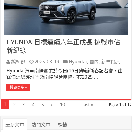
HYUNDAI目標連續六年正成長 挑戰市佔
新紀錄
編輯部
2025-03-19
Hyundai
,
國內
,
新車資訊
Hyundai汽車南陽實業於今日(19日)舉辦新春記者會，由
徐伯達總經理率領南陽經營團隊宣布2025 …
閱讀更多 »
1
2
3
4
5
»
10
...
Last »
Page 1 of 17
最新文章
熱門文章
標籤