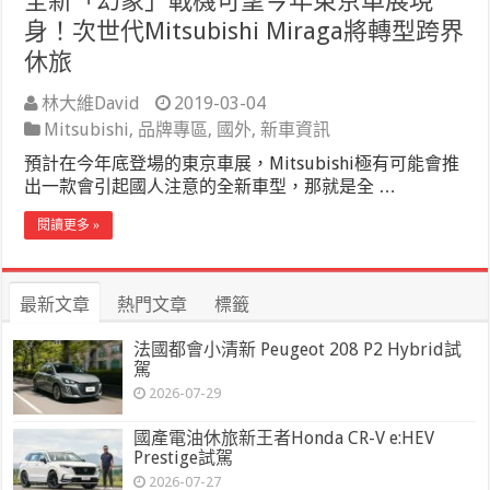
全新「幻象」戰機可望今年東京車展現
身！次世代Mitsubishi Miraga將轉型跨界
休旅
林大維David
2019-03-04
Mitsubishi
,
品牌專區
,
國外
,
新車資訊
預計在今年底登場的東京車展，Mitsubishi極有可能會推
出一款會引起國人注意的全新車型，那就是全 …
閱讀更多 »
最新文章
熱門文章
標籤
法國都會小清新 Peugeot 208 P2 Hybrid試
駕
2026-07-29
國產電油休旅新王者Honda CR-V e:HEV
Prestige試駕
2026-07-27