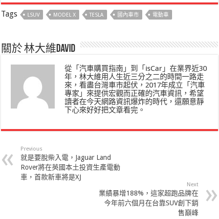
Tags
LSUV
MODEL X
TESLA
國內車市
電動車
關於 林大維David
從「汽車購買指南」到「isCar」在業界近30
年，林大維用人生近三分之二的時間一路走
來，看盡台灣車市起伏，2017年成立「汽車
專家」來提供宏觀而正確的汽車資訊，希望
讀者在今天網路資訊爆炸的時代，還願意靜
下心來好好把文章看完。
Previous
就是要脫柴入電，Jaguar Land
Rover將在英國本土投資生產電動
車，首款新車將是XJ
Next
業績暴增188%，這家超跑品牌在
今年前六個月在台靠SUV創下銷
售巔峰