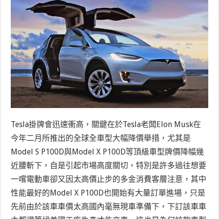
Tesla掛牌會迅速衝高，關鍵在於Tesla老闆Elon Musk在
今年二月所推出的全球全車型大幅降價舉措，尤其是
Model S P100D與Model X P100D等頂級車型牌價降幅幾
近腰斬下，自是引起市場高度關切，特別是許多過往想要
一嚐電動車卻又因太高價止步的多金消費客層注意，其中
性能最好的Model X P100D也開始有大量訂單進場，只是
先前由於該車車價太高國內毫無現車準備下，下訂該車車