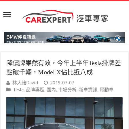
降價牌果然有效，今年上半年Tesla掛牌差
點破千輛，Model X佔比近八成
林大維David
2019-07-07
Tesla
,
品牌專區
,
國內
,
市場分析
,
新車資訊
,
電動車