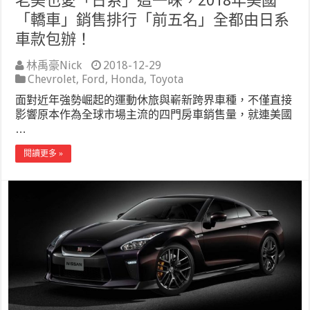
老美也愛「日系」這一味，2018年美國
「轎車」銷售排行「前五名」全都由日系
車款包辦！
林禹豪Nick
2018-12-29
Chevrolet
,
Ford
,
Honda
,
Toyota
面對近年強勢崛起的運動休旅與嶄新跨界車種，不僅直接
影響原本作為全球市場主流的四門房車銷售量，就連美國
…
閱讀更多 »