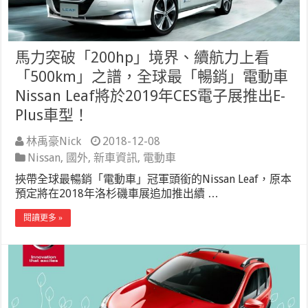
馬力突破「200hp」境界、續航力上看
「500km」之譜，全球最「暢銷」電動車
Nissan Leaf將於2019年CES電子展推出E-
Plus車型！
林禹豪Nick
2018-12-08
Nissan
,
國外
,
新車資訊
,
電動車
挾帶全球最暢銷「電動車」冠軍頭銜的Nissan Leaf，原本
預定將在2018年洛杉磯車展追加推出續 …
閱讀更多 »