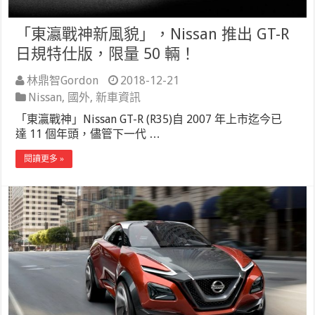
「東瀛戰神新風貌」，Nissan 推出 GT-R
日規特仕版，限量 50 輛！
林鼎智Gordon
2018-12-21
Nissan
,
國外
,
新車資訊
「東瀛戰神」Nissan GT-R (R35)自 2007 年上市迄今已
達 11 個年頭，儘管下一代 …
閱讀更多 »