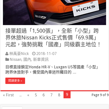
接單超過「1,500張」，全新「小型」跨
界休旅Nissan Kicks正式售價「69.9萬」
元起，強勢挑戰「國產」同級霸主地位！
林禹豪Nick
2018-11-07
Nissan
,
國內
,
新車資訊
目標直接鎖定Honda HR-V、Luxgen U5等國產「小型」
跨界休旅對手，備受國內車迷所矚目的 …
閱讀更多 »
9
« First
...
«
5
6
7
8
Page 9 of 9