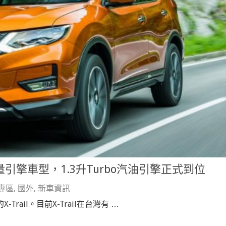
排氣量引擎車型，1.3升Turbo汽油引擎正式到位
專區
,
國外
,
新車資訊
-Trail。目前X-Trail在台灣有 …