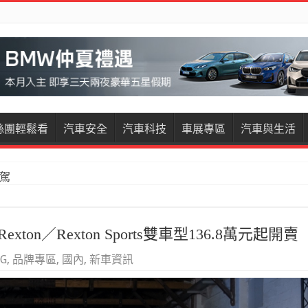
絲團輕鬆看
汽車安全
汽車科技
車展專區
汽車與生活
restige試駕
ton／Rexton Sports雙車型136.8萬元起開賣
NG
,
品牌專區
,
國內
,
新車資訊