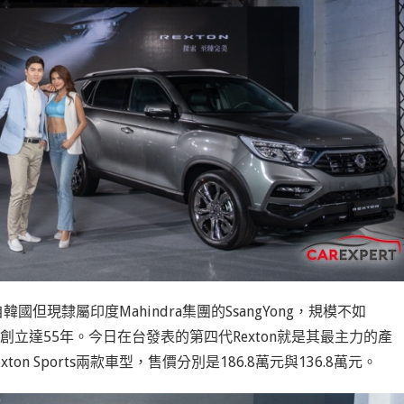
國但現隸屬印度Mahindra集團的SsangYong，規模不如
ng已創立達55年。今日在台發表的第四代Rexton就是其最主力的產
ton Sports兩款車型，售價分別是186.8萬元與136.8萬元。