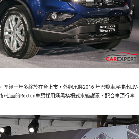
展，歷經一年多終於在台上市，外觀承襲2016 年巴黎車展推出LIV-
三排七座的Rexton車頭採用燻黑橫柵式水箱護罩，配合車頂行李