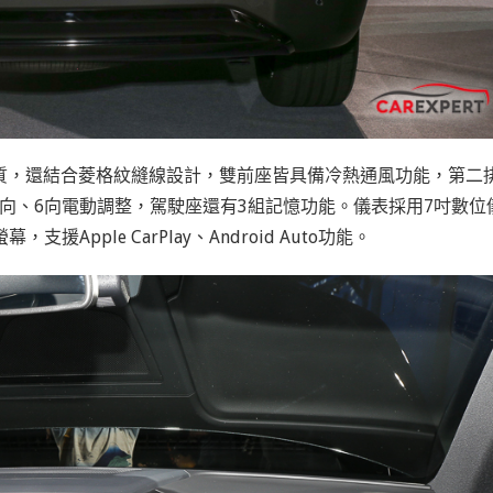
真皮材質，還結合菱格紋縫線設計，雙前座皆具備冷熱通風功能，第二
向、6向電動調整，駕駛座還有3組記憶功能。儀表採用7吋數位
pple CarPlay、Android Auto功能。