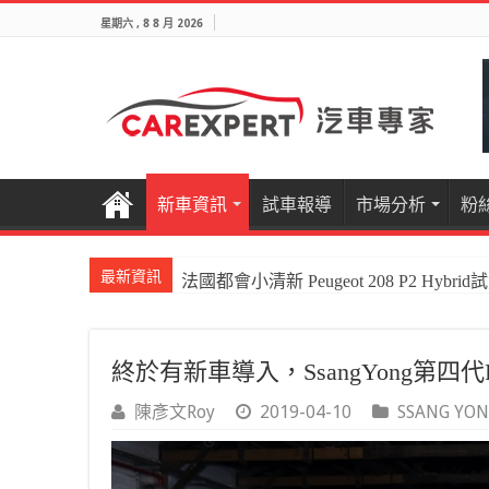
星期六 , 8 8 月 2026
新車資訊
試車報導
市場分析
粉
最新資訊
國產電油休旅新王者Honda CR-V e:HEV P
終於有新車導入，SsangYong第四代Rex
陳彥文Roy
2019-04-10
SSANG YO