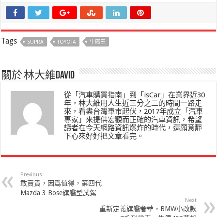
Tags
SUPRA
TOYOTA
牛魔王
關於 林大維David
從「汽車購買指南」到「isCar」在業界近30
年，林大維用人生近三分之二的時間一路走
來，看盡台灣車市起伏，2017年成立「汽車
專家」來提供宏觀而正確的汽車資訊，希望
讀者在今天網路資訊爆炸的時代，還願意靜
下心來好好把文章看完。
Previous
敢賣貴，因爲值得，第四代
Mazda 3 Bose旗艦型試駕
Next
重新定義旗艦奢華，BMW小改款