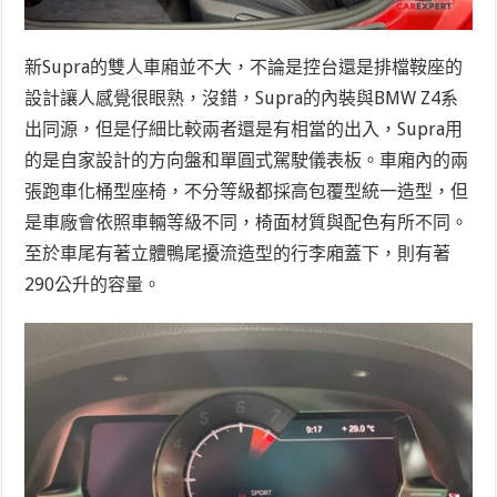
新Supra的雙人車廂並不大，不論是控台還是排檔鞍座的
設計讓人感覺很眼熟，沒錯，Supra的內裝與BMW Z4系
出同源，但是仔細比較兩者還是有相當的出入，Supra用
的是自家設計的方向盤和單圓式駕駛儀表板。車廂內的兩
張跑車化桶型座椅，不分等級都採高包覆型統一造型，但
是車廠會依照車輛等級不同，椅面材質與配色有所不同。
至於車尾有著立體鴨尾擾流造型的行李廂蓋下，則有著
290公升的容量。