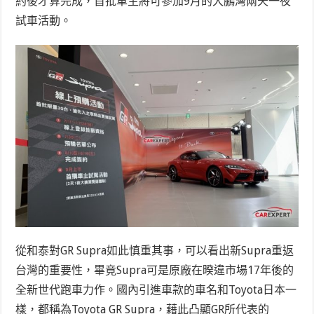
約後才算完成，首批車主將可參加9月的大鵬灣兩天一夜
試車活動。
從和泰對GR Supra如此慎重其事，可以看出新Supra重返
台灣的重要性，畢竟Supra可是原廠在暌違市場17年後的
全新世代跑車力作。國內引進車款的車名和Toyota日本一
樣，都稱為Toyota GR Supra，藉此凸顯GR所代表的