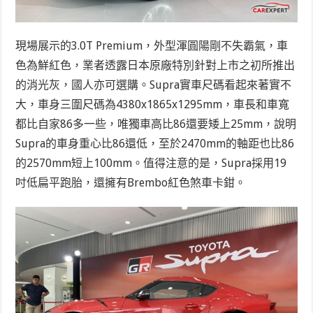
現場展示的3.0T Premium，外型渾圓陽剛不失霸氣，車
色為鮮紅色，業者透露日本原廠特別針對上市之初所推出
的消光灰，國人亦可選購。Supra實車尺碼看起來著實不
大，車身三圍尺碼為4380x1865x1295mm，車長和車寬
都比自家86多一些，唯獨車高比86還要矮上25mm，說明
Supra的車身重心比86還低，至於2470mm的軸距也比86
的2570mm短上100mm。值得注意的是，Supra採用19
吋低扁平跑胎，還擁有Brembo紅色煞車卡鉗。