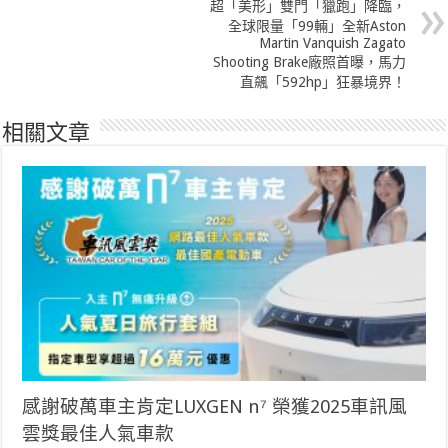
超「美形」雙門「獵跑」降臨，
全球限量「99輛」全新Aston
Martin Vanquish Zagato
Shooting Brake廠照首曝，馬力
直飆「592hp」狂暴境界！
相關文章
感謝破萬車主肯定LUXGEN n⁷ 榮獲2025車訊風
雲獎最佳人氣車款