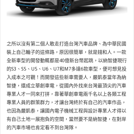
之所以沒有第二個人敢走打造台灣汽車品牌、為中華民國
裝上自己輪子的這條路，原因很簡單，就是錢和人。一款
全新車型的開發動輒都是40億新台幣起跳，以納智捷現行
的S3、S5、U5、U6、U7和M7多達6款車型，便可想見投
入成本之可觀！而開發這些新車需要人，嚴凱泰當年為納
智捷，還成立華創車電，從國內外找來台灣最頂尖的汽車
專業人才一同來打拼，靠著華創車電兩千名以上各類工程
專業人員的群策群力，才讓台灣終於有自己的汽車作品，
也因為嚴凱泰，讓國內電子機械工程與設計專業人才得以
有自己土地一展抱負的空間，當然要不是納智捷，在對岸
的汽車市場也肯定看不到台灣隊。