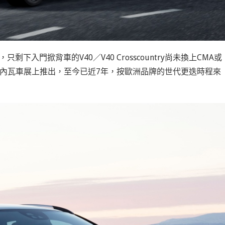
下入門掀背車的V40／V40 Crosscountry尚未換上CMA或
2年日內瓦車展上推出，至今已近7年，按歐洲品牌的世代更迭時程來