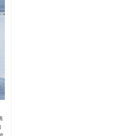
高
的
款