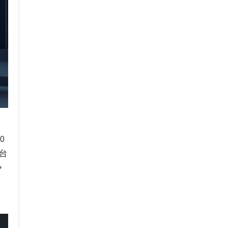
0
台
，