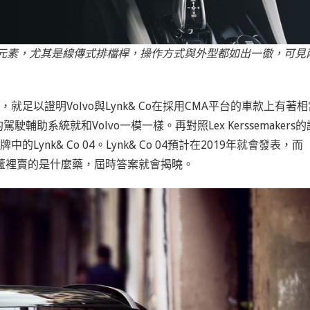
的設計元素，尤其是線傳式排檔桿，操作方式與外型都如出一徹，可見
上來看，就足以證明Volvo與Lynk& Co在採用CMA平台的車款上有著
輔助系統就和Volvo一模一樣。再對照Lex Kerssemakers的
Lynk& Co 04。Lynk& Co 04預計在2019年就會發表，而
vo葫蘆裡賣的是什麼藥，屆時答案就會揭曉。