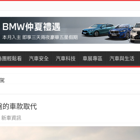
絲團輕鬆看
汽車安全
汽車科技
車展專區
汽車與生活
試駕
restige試駕
底盤的車款取代
,
新車資訊