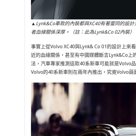
▲Lynk&Co車款的內裝都與XC40有著雷同
者血緣關係深厚。（註：此為Lynk&Co 02內裝）
事實上從Volvo XC40與Lynk& Co 01的設計
近的血緣關係，甚至有中國媒體斷言Lynk&Co上的駕駛
法，汽車專家推測這款40系新車可能就是Volvo品牌中的
Volvo的40系新車則在兩年內推出，究竟Vol