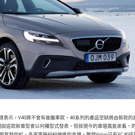
ers向外媒表示，V40將不會有後繼車款，40系列的產品空缺將由新款的
s並沒有明說這款新車型會以何種型式發表，但就現今的車壇風氣來看，
則是氣勢如虹，各家車廠紛紛搶進的市場。雖然Volvo已有XC40這