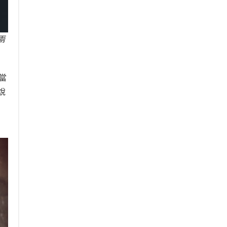
兩
相當
說