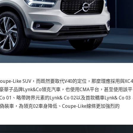
e-Like SUV，而既然要取代V40的定位，那麼理應採用與XC4
豪華子品牌Lynk&Co領克汽車，也使用CMA平台，甚至使用該平
 01、略帶跨界元素的Lynk& Co 02以及首款轎車Lynk& Co 03
試偽裝車，為領克02車身降低、Coupe-Like線條更加強烈的