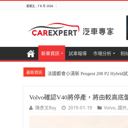
星期五 , 7 8 月 2026
新車資訊
試車報導
市場分析
粉
最新資訊
法國都會小清新 Peugeot 208 P2 Hybrid
國產電油休旅新王者Honda CR-V e:HEV P
Volvo確認V40將停產，將由較高
陳彥文Roy
2019-01-19
Volvo
,
國外