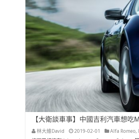
【大衛談車事】中國吉利汽車想吃Mase
林大維David
2019-02-01
Alfa Romeo
,