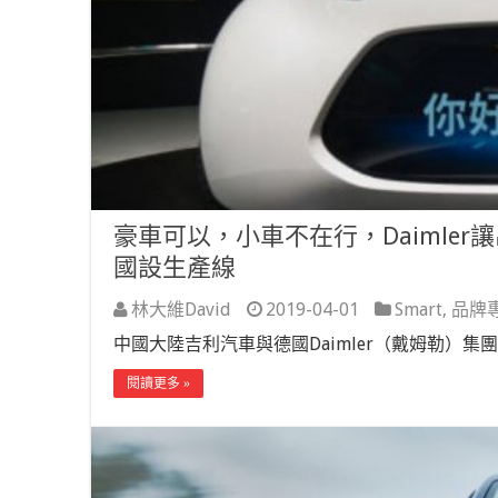
豪車可以，小車不在行，Daimler
國設生產線
林大維David
2019-04-01
Smart
,
品牌
中國大陸吉利汽車與德國Daimler（戴姆勒）集
閱讀更多 »