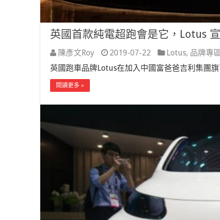
英國首款純電超跑會是它，Lotus 宣
陳彥文Roy
2019-07-22
Lotus
,
品牌專
英國跑車品牌Lotus在加入中國富爸爸吉利集團
閱讀更多 »