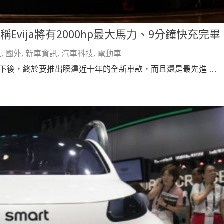
稱Evija將有2000hp最大馬力、9分鐘快充完畢
區
,
國外
,
新車資訊
,
汽車科技
,
電動車
旗下後，終於要推出睽違近十年的全新車款，而且還是最先進 …