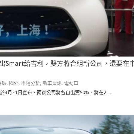
讓出Smart給吉利，雙方將合組新公司，還要在
專區
,
國外
,
市場分析
,
新車資訊
,
電動車
團於3月31日宣布，兩家公司將各自出資50%，將在2 …