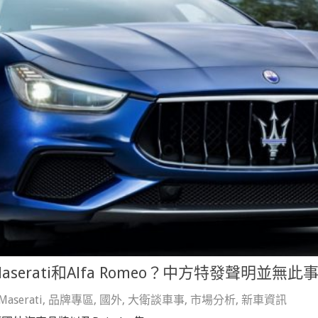
rati和Alfa Romeo？中方特發聲明並無此
Maserati
,
品牌專區
,
國外
,
大衛談車事
,
市場分析
,
新車資訊