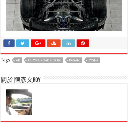
Tags
AR
HUAYRA ROADSTER BC
PAGANI
ZYGNA
關於 陳彥文Roy