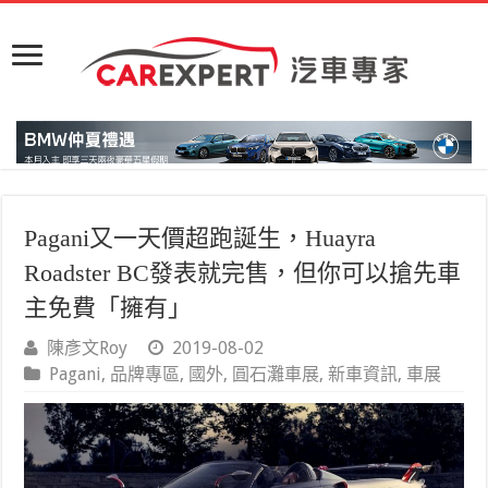
Pagani又一天價超跑誕生，Huayra
Roadster BC發表就完售，但你可以搶先車
主免費「擁有」
陳彥文Roy
2019-08-02
Pagani
,
品牌專區
,
國外
,
圓石灘車展
,
新車資訊
,
車展