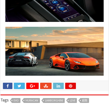
Tags
EVO
HURACAN
LAMBORGHINI
LDVI
超跑