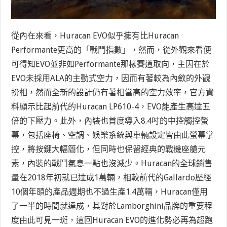
從內在來看，Huracan EVO似乎擁有比Huracan
Performante更高的「戰鬥指數」，然而，從外觀來看便
可得知EVO並非如Performante那樣賽道取向，主因在於
EVO未採用ALA的主動式空力，因而有著較為內斂的外觀
扮相，然而全新的設計仍有著相當高的空力效率，官方資
料顯示比起前代的Huracan LP610-4，EVO能產生高達五
倍的下壓力。此外，內裝也首度導入8.4吋的中控觸控螢
幕，包括座椅、空調、娛樂系統與車輛設定皆由此螢幕掌
控，將按鍵大幅簡化，但同時也保留經典的戰機座艙元
素，內裝的戰鬥氣息一點也沒減少。
Huracan的全球銷售
量在2018年初就已達成1萬輛，相較前代的Gallardo歷經
10個年頭的產品週期也不過生產1.4萬輛，Huracan僅用
了一半的時間就達成，其對於Lamborghini品牌的重要程
度由此可見一斑，這回Huracan EVO的進化勢必再為超跑