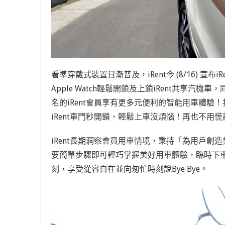
看準穿戴式裝置日漸普及，iRent今 (8/16) 宣布
Apple Watch輕鬆開鎖及上鎖iRent共享
名的iRent會員享有更多元便利的智能用車體驗！打
iRent車門秒開鎖、輕鬆上車沒煩惱！再也不
iRent長期洞察會員用車情境，秉持「為用戶
要簡單步驟即可輕巧掌握美好用車體驗，臨時下
刻，享受從容自在並向匆忙時刻說Bye Bye。