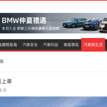
絲團輕鬆看
汽車安全
汽車科技
車展專區
汽車與生活
試駕
輕鬆上車
生活