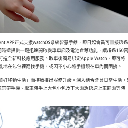
iRent APP正式支援watchOS系統智慧手錶，即日起會員可直接透過
汽機車，同時還提供一鍵迅速開啟機車車廂及電池倉等功能，讓超過150
造全新科技應用服務。取車後簡易綁定Apple Watch，即可將
用慌亂地在包包裡翻找手機，或因不小心將手機鎖在車內而困擾。
創造美好移動生活」而持續推出服務升級。深入結合會員日常生活，
車忘帶手機、取車時手上大包小包及下大雨想快速上車躲雨等時