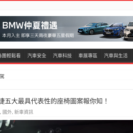
絲團輕鬆看
汽車安全
汽車科技
車展專區
汽車與生活
restige試駕
 保時捷五大最具代表性的座椅圖案報你知！
,
國外
,
新車資訊