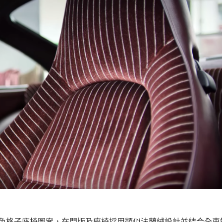
色格子座椅圖案，在門版及座椅採用類似法蘭絨設計並結合全車