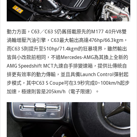
動力方面，C63／C63 S仍舊搭載原先的M177 4.0升V8雙
渦輪增壓汽油引擎，C63最大輸出高達476hp/66.3kgm，
而C63 S則提升至510hp/71.4kgm的狂暴境界，雖然輸出
皆與小改款前相同，不過Mercedes-AMG為其換上全新的
AMG Speedshift MCT九速自手排變速箱，提供比傳統自
排更有效率的動力傳輸，並且具備Launch Control彈射起
步模式，其中C63 S Coupe可在3.9秒完成0~100km/h起步
加速，極速則皆是205km/h（電子限速）。