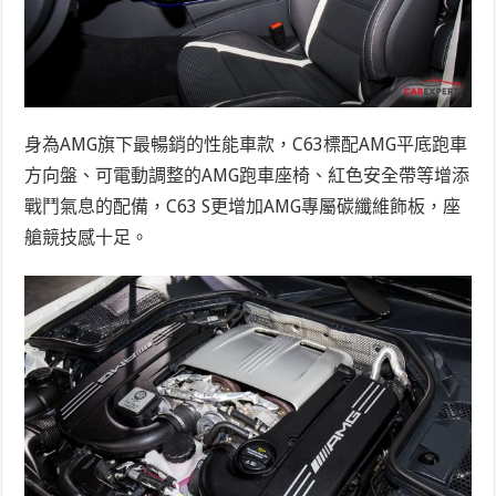
身為AMG旗下最暢銷的性能車款，C63標配AMG平底跑車
方向盤、可電動調整的AMG跑車座椅、紅色安全帶等增添
戰鬥氣息的配備，C63 S更增加AMG專屬碳纖維飾板，座
艙競技感十足。