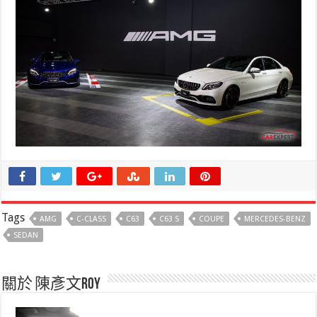
Tags
AMG
C-CLASS
C63
C63 S
COUPE
MERCEDES-BENZ
SEDAN
關於 陳彥文Roy