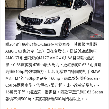
繼2018年底小改款C-Class在台發表後，其頂級性能版
AMG C 63也於今（25）日在台發表，搭載與旗艦跑車
AMG GT系出同源的M177 AMG 4.0升V8雙渦輪增壓引
擎，C 63就擁有476hp最大馬力，更狂暴的C 63 S則擁有
高達510hp的強悍動力，比起同樣來自德國的對手BMW
M3／M4的450hp硬是多了60hp，兩車款皆引進Sedan、
Coupe兩種車型，售價497萬元起，比小改款前增加7～
16萬元不等，經過這一番調整，四款車型只剩C 63 Sedan
報價不到500萬，其餘都衝過500萬門檻以上。。