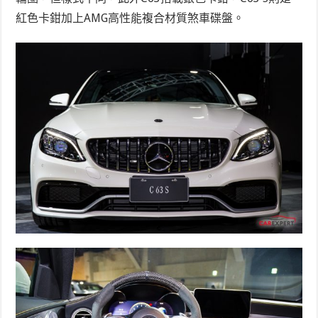
紅色卡鉗加上AMG高性能複合材質煞車碟盤。