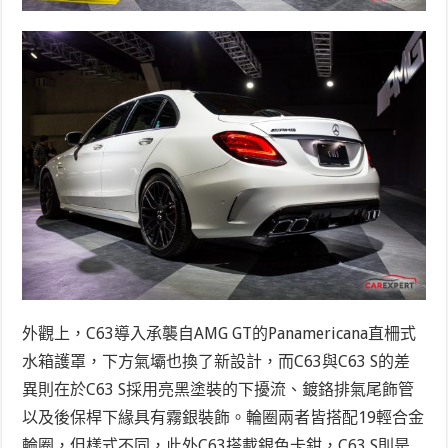
外觀上，C63導入承襲自AMG GT的Panamericana直柵式
水箱護罩，下方氣壩也換了新設計，而C63與C63 S的差
異則在於C63 S採用亮黑塗裝的下擾流、鍍鉻排氣尾飾管
以及後保桿下緣具有霧銀裝飾。輪圈兩者皆搭配19輕合金
輪圈，但樣式不同，此外C63搭載銀色卡鉗，C63 S則是