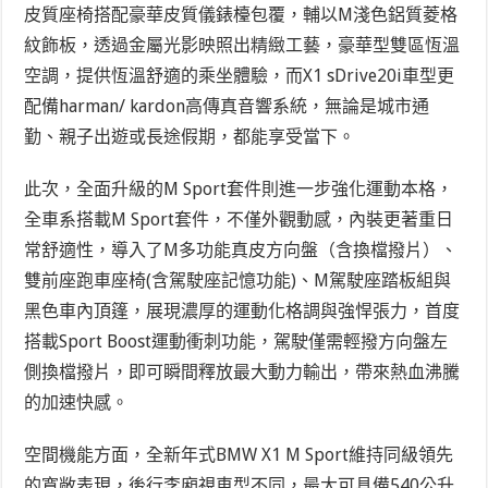
皮質座椅搭配豪華皮質儀錶檯包覆，輔以M淺色鋁質菱格
紋飾板，透過金屬光影映照出精緻工藝，豪華型雙區恆溫
空調，提供恆溫舒適的乘坐體驗，而X1 sDrive20i車型更
配備harman/ kardon高傳真音響系統，無論是城市通
勤、親子出遊或長途假期，都能享受當下。
此次，全面升級的M Sport套件則進一步強化運動本格，
全車系搭載M Sport套件，不僅外觀動感，內裝更著重日
常舒適性，導入了M多功能真皮方向盤（含換檔撥片）、
雙前座跑車座椅(含駕駛座記憶功能)、M駕駛座踏板組與
黑色車內頂篷，展現濃厚的運動化格調與強悍張力，首度
搭載Sport Boost運動衝刺功能，駕駛僅需輕撥方向盤左
側換檔撥片，即可瞬間釋放最大動力輸出，帶來熱血沸騰
的加速快感。
空間機能方面，全新年式BMW X1 M Sport維持同級領先
的寬敞表現，後行李廂視車型不同，最大可具備540公升