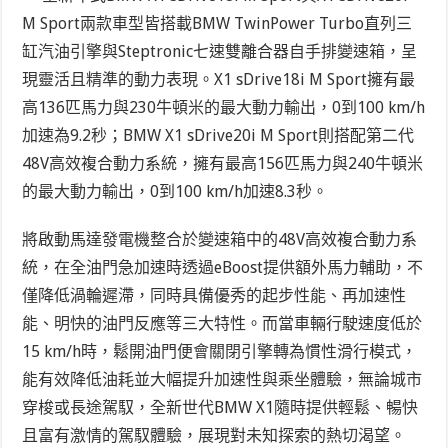
M Sport兩款車型皆搭載BMW TwinPower Turbo直列三
缸汽油引擎與Steptronic七速雙離合器自手排變速箱，呈
現靈活且精準的動力表現。X1 sDrive18i M Sport擁有最
高136匹馬力與230牛頓米的最大動力輸出，0到100 km/h
加速為9.2秒；BMW X1 sDrive20i M Sport則搭配第二代
48V高效複合動力系統，擁有最高156匹馬力與240牛頓米
的最大動力輸出，0到100 km/h加速8.3秒。
將啟動馬達發電機整合於變速箱中的48V高效複合動力系
統，在全油門急加速時透過eBoost提供額外馬力輔助，不
僅降低渦輪遲滯，同時具備優秀的起步性能、再加速性
能、明快的油門反應等三大特性。而當車輛行駛速度低於
15 km/h時，鬆開油門便會關閉引擎轉為慣性滑行模式，
能有效降低油耗並大幅提升加速性與乘坐體驗，無論城市
穿梭或長途駕馭，全新世代BMW X1隨時提供輕鬆、暢快
且富有激情的駕馭體驗，展現對未知探索的熱切渴望。