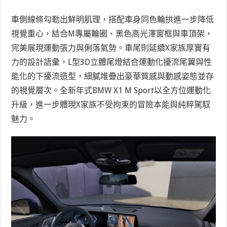
車側線條勾勒出鮮明肌理，搭配車身同色輪拱進一步降低
視覺重心，結合M專屬輪圈、黑色高光澤窗框與車頂架，
完美展現運動張力與俐落氣勢。車尾則延續X家族厚實有
力的設計語彙，L型3D立體尾燈結合運動化擾流尾翼與性
能化的下擾流造型，細膩堆疊出豪華質感與動感姿態並存
的視覺層次。全新年式BMW X1 M Sport以全方位運動化
升級，進一步體現X家族不受拘束的冒險本能與純粹駕馭
魅力。