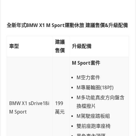
全新年式BMW X1 M Sport運動休旅 建議售價&升級配備
建議
車型
升級配備
售價
M Sport套件
M空力套件
M專屬輪圈(18吋)
M多功能真皮方向盤含
BMW X1 sDrive18i
199
換檔撥片
M Sport
萬元
M駕駛座踏板組
雙前座跑車座椅