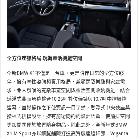
全方位座艙格局 玩轉靈活機能空間
全新BMW X1不僅是一台車，更是陪伴日常的全方位夥
伴，擁有率性姿態與實用格局，兼顧駕馭樂趣與家庭需
求，令人讚嘆的寬敞車室空間與靈活空間收納機能，結合
懸浮式曲面螢幕整合10.25吋數位儀錶與10.7吋中控觸控
螢幕，直覺操作之下使資訊一目了然，懸浮式中央鞍座與
撥桿式排檔設計，擁有前衛簡約的設計語彙，使前排空間
更加開闊便於放置隨身物品。除此之外，全新年式BMW
X1 M Sport亦以細膩鋪陳打造高質感座艙細節，Veganza