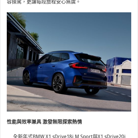
容操駕，更讓每段旅程安心無虞。
性能與效率兼具 激發無限探索熱情
全新年式BMW X1 sDrive18i M Sport與X1 sDrive20i