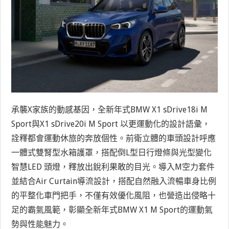
承襲X家族的動感基因，全新年式BMW X1 sDrive18i M
Sport與X1 sDrive20i M Sport 以更運動化的設計語彙，
詮釋都會運動休旅的奔放個性。前衛立體的車頭設計呼應
一體式雙腎型水箱護罩，搭配倒L型日行燈條與光型變化
智慧LED 頭燈，釋放出銳利果敢的目光。導入M空力套件
並結合Air Curtain導流設計，搭配自然融入流暢車身比例
的平整化車門把手，不僅有效優化風阻，也營造出侵略十
足的霸氣風範，彰顯全新年式BMW X1 M Sport的運動氣
勢與性能魅力。