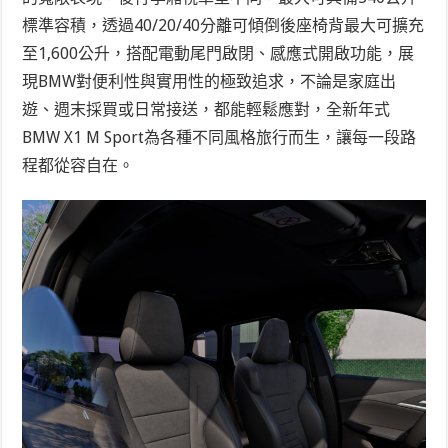
標準容積，透過40/20/40分離可傾倒後座椅背最大可擴充
至1,600公升，搭配電動尾門啟閉、感應式開啟功能，展
現BMW對便利性與實用性的極致追求，不論是家庭出
遊、週末採買或日常接送，都能輕鬆應對，全新年式
BMW X1 M Sport為各種不同風格旅行而生，讓每一段路
程都從容自在。