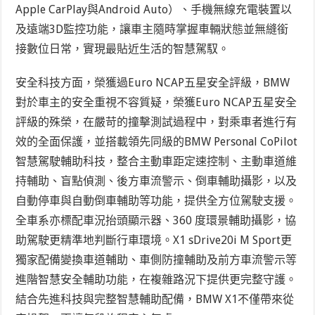
Apple CarPlay與Android Auto）、手機無線充電裝置以
及遠端3D監控功能，讓車主隨時掌握車輛狀態並無縫銜
接數位日常，實現最貼近生活的智慧駕馭。
安全科技方面，榮獲過Euro NCAP五星安全評級，BMW
對於車主的安全重視不容質疑，榮獲Euro NCAP五星安全
評級的殊榮，在嚴苛的撞擊測試過程中，對乘車者進行有
效的全面保護，並搭載領先同級的BMW Personal CoPilot
智慧駕駛輔助科技，整合主動車距定速控制、主動車道維
持輔助、盲點偵測、後方車流警示、倒車輔助攝影，以及
自動停車與自動倒車輔助等功能，提供全方位駕駛支援。
全車系亦標配車況抬頭顯示器、360 度環景輔助攝影，協
助駕駛更精準地判斷行車環境。X1 sDrive20i M Sport更
獨家配備變換車道輔助、車側防撞輔助及前方車流警示等
進階智慧安全輔助功能，在複雜路況下提供更完整守護。
結合先進科技與完整智慧輔助配備，BMW X1不僅帶來從