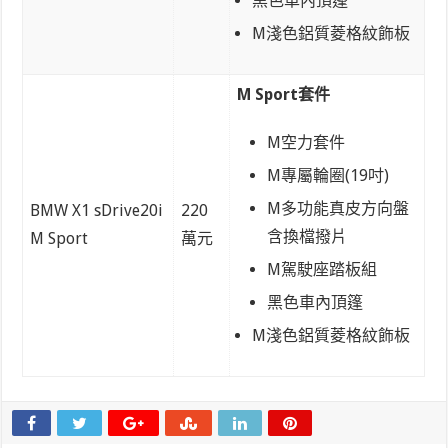
黑色車內頂篷
M淺色鋁質菱格紋飾板
M Sport套件
M空力套件
M專屬輪圈(19吋)
M多功能真皮方向盤
BMW X1 sDrive20i
220
含換檔撥片
M Sport
萬元
M駕駛座踏板組
黑色車內頂篷
M淺色鋁質菱格紋飾板