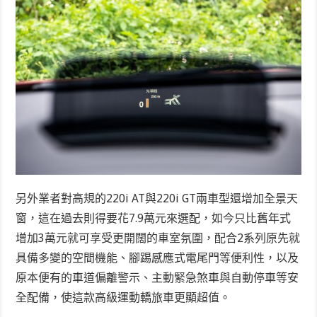
另外業者對高規的220i AT與220i GT兩車型還增加全景天
窗，這在過去則得要花7.9萬元來選配，如今只比舊年式
增加3萬元就可享受更開闊的車室氛圍，配合2系列原先就
具備多變的空間機能、腳踢感應式電尾門等便利性，以及
原本便有的車道偏離警示、主動緊急煞車與自動停車等安
全配備，使這款高級運動轎旅車更顯超值。