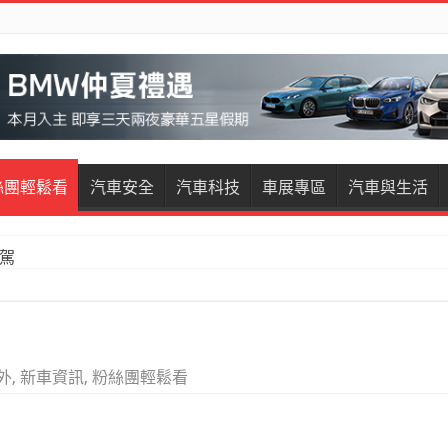
絲團輕鬆看
汽車安全
汽車科技
車展專區
汽車與生活
試駕
外
,
新車資訊
,
粉絲團輕鬆看