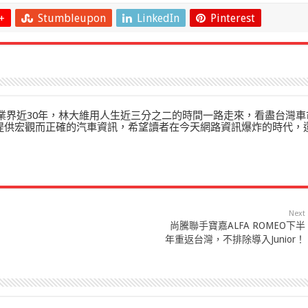
+
Stumbleupon
LinkedIn
Pinterest
」在業界近30年，林大維用人生近三分之二的時間一路走來，看盡台灣車
來提供宏觀而正確的汽車資訊，希望讀者在今天網路資訊爆炸的時代，
Next
尚騰聯手寶嘉ALFA ROMEO下半
年重返台灣，不排除導入Junior！