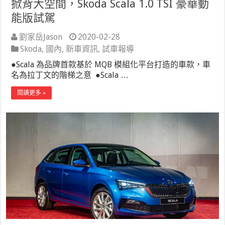
掀背大空間，Skoda Scala 1.0 TSI 豪華動
能版試駕
劉家岳Jason
2020-02-28
Skoda
,
國內
,
新車資訊
,
試車報導
●Scala 為品牌首款基於 MQB 模組化平台打造的車款，車
名為拉丁文的階梯之意 ●Scala …
閱讀更多 »