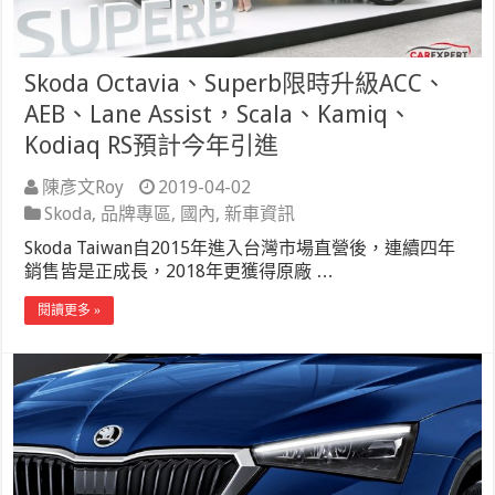
Skoda Octavia、Superb限時升級ACC、
AEB、Lane Assist，Scala、Kamiq、
Kodiaq RS預計今年引進
陳彥文Roy
2019-04-02
Skoda
,
品牌專區
,
國內
,
新車資訊
Skoda Taiwan自2015年進入台灣市場直營後，連續四年
銷售皆是正成長，2018年更獲得原廠 …
閱讀更多 »