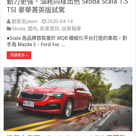
動力更強、油耗同樣出色 Skoda Scala 1.5
TSI 豪華菁英版試駕
劉家岳Jason
2020-04-14
Skoda
,
國內
,
新車資訊
,
試車報導
●Scala 為品牌首款基於 MQB 模組化平台打造的車款，對
手為 Mazda 3、Ford Foc …
閱讀更多 »