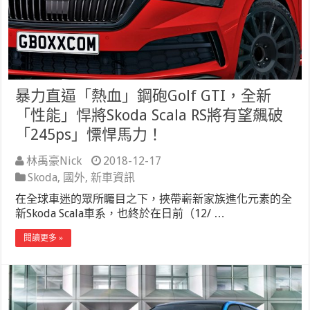
暴力直逼「熱血」鋼砲Golf GTI，全新
「性能」悍將Skoda Scala RS將有望飆破
「245ps」慓悍馬力！
林禹豪Nick
2018-12-17
Skoda
,
國外
,
新車資訊
在全球車迷的眾所矚目之下，挾帶嶄新家族進化元素的全
新Skoda Scala車系，也終於在日前（12/ …
閱讀更多 »