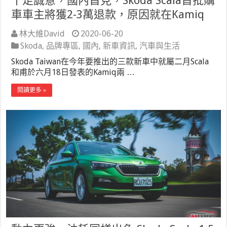
十足誠意，國內首見，Skoda Scala首批購
車車主將獲2-3萬退款，原因就在Kamiq
林大維David
2020-06-20
Skoda
,
品牌專區
,
國內
,
新車資訊
,
汽車與生活
Skoda Taiwan在今年要推出的三款新車中就屬二月Scala
和甫於六月18日發表的Kamiq兩 …
閱讀更多 »