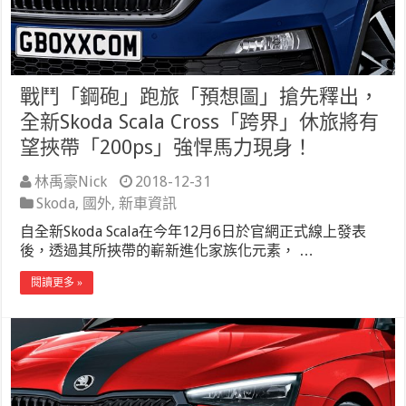
戰鬥「鋼砲」跑旅「預想圖」搶先釋出，
全新Skoda Scala Cross「跨界」休旅將有
望挾帶「200ps」強悍馬力現身！
林禹豪Nick
2018-12-31
Skoda
,
國外
,
新車資訊
自全新Skoda Scala在今年12月6日於官網正式線上發表
後，透過其所挾帶的嶄新進化家族化元素， …
閱讀更多 »