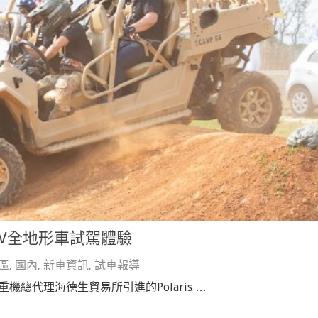
ORV全地形車試駕體驗
區
,
國內
,
新車資訊
,
試車報導
n重機總代理海德生貿易所引進的Polaris …