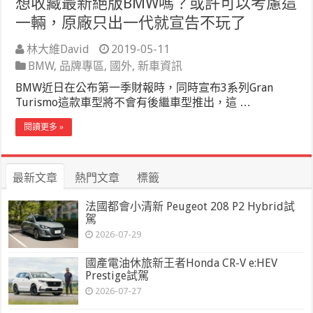
想收藏最新絕版BMW嗎？或許可以考慮這
一輛，原廠只出一代就宣告不玩了
林大維David
2019-05-11
BMW
,
品牌專區
,
國外
,
新車資訊
BMW近日在公布第一季財報時，同時宣布3系列Gran
Turismo這款車型將不會有後繼車型推出，這 …
閱讀更多 »
最新文章
熱門文章
標籤
法國都會小清新 Peugeot 208 P2 Hybrid試
駕
2026-07-29
國產電油休旅新王者Honda CR-V e:HEV
Prestige試駕
2026-07-27