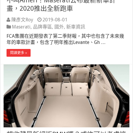
不叫Alfieri！Maserati公布最新新車計
畫，2020推出全新跑車
陳彥文Roy
2019-08-01
Maserati
,
品牌專區
,
國外
,
新車資訊
FCA集團在近期發表了第二季財報，其中也包含了未來幾
年的車款計畫，包含了明年推出Levante、Gh …
閱讀更多 »