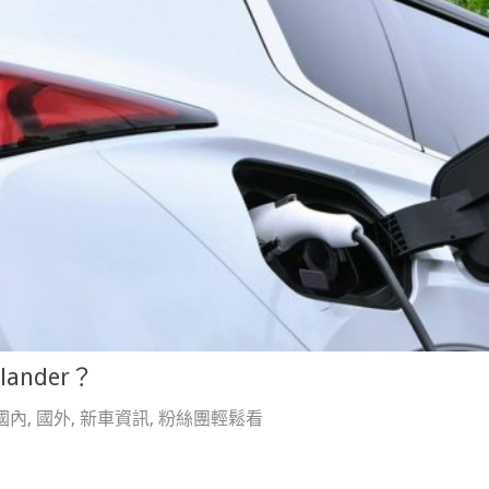
nder？
國內
,
國外
,
新車資訊
,
粉絲團輕鬆看