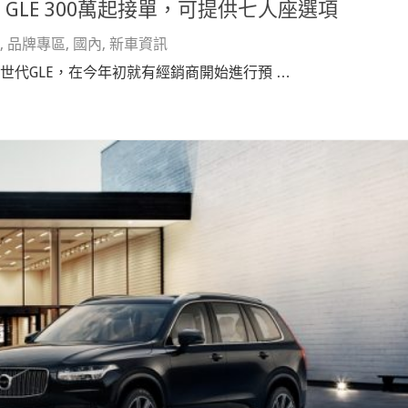
nz GLE 300萬起接單，可提供七人座選項
,
品牌專區
,
國內
,
新車資訊
的全新世代GLE，在今年初就有經銷商開始進行預 …