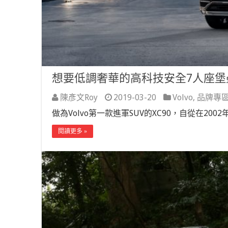
想要低調奢華的高科技安全7人座堡壘，答
陳彥文Roy
2019-03-20
Volvo
,
品牌專
做為Volvo第一款進軍SUV的XC90，自從在2
閱讀更多 »