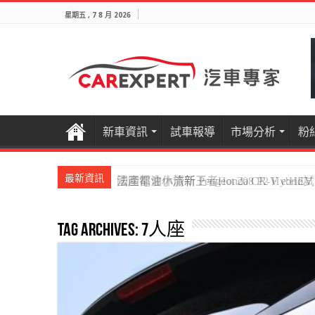
星期五 , 7 8 月 2026
新車資訊
試車報導
市場分析
粉
最新資訊
國產電油休旅新王者Honda CR-V e:HEV P
Tag Archives:
7人座