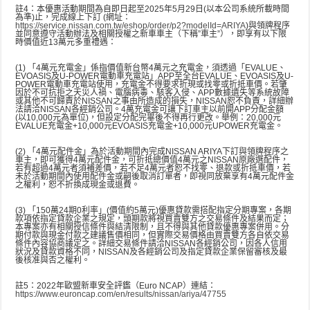
註4：本優惠活動期間為自即日起至2025年5月29日(以本公司系統所載時間
為準)止，完成線上下訂 (網址：
https://service.nissan.com.tw/eshop/order/p2?modelId=ARIYA
)與領牌程序
並同意遵守活動辦法及相關授權之新車車主（下稱”車主”），即享有以下限
時價值近13萬元多重禮遇：
(1)
「4萬元充電金」係指價值新台幣4萬元之充電金，須透過「EVALUE、
EVOASIS及U-POWER電動車充電站」APP至全台EVALUE、EVOASIS及U-
POWER電動車充電站使用，充電金不得要求折現或找零或折抵車價。若肇
因於不可抗拒之天災人禍、電腦病毒、駭客入侵、APP數據遺失等系統故障
或其他不可歸責於NISSAN之事由所造成的損失，NISSAN恕不負責，詳細辦
法請洽NISSAN各經銷公司。4萬充電金可讓下訂車主以前開APP分配金額
(以10,000元為單位)，但設定分配完畢後不得再行更改。舉例：20,000元
EVALUE充電金+10,000元EVOASIS充電金+10,000元UPOWER充電金。
(2)
「4萬元配件金」為於活動期間內完成NISSAN ARIYA下訂與領牌程序之
車主，即可獲得4萬元配件金，可折抵總價值4萬元之NISSAN原廠選配件，
若有超過4萬元者須補差價，若不足4萬元者恕不找零、退款或折抵車價，若
未於活動期間內使用配件金或嗣後取消訂單者，即視同放棄享有4萬元配件金
之權利，恕不折換成現金或退費。
(3)
「150萬24期0利率」(價值約5萬元)優惠貸款需搭配指定分期專案，各期
款項依指定貸款企業之規定，頭期款將視買賣雙方之交易條件及結果而定；
本專案亦有相關授信條件與結清限制，且不得與其他貸款優惠專案併用。分
期付款與現金付款之建議售價相同，但實際交易價格由買賣雙方各自依交易
條件內容協商議定之。詳細交易條件請洽NISSAN各經銷公司，因各人信用
狀況及貸款資格不同，NISSAN及各經銷公司及指定貸款企業保留審核及最
後核准與否之權利。
註5：2022年歐盟新車安全評鑑（Euro NCAP）連結：
https://www.euroncap.com/en/results/nissan/ariya/47755