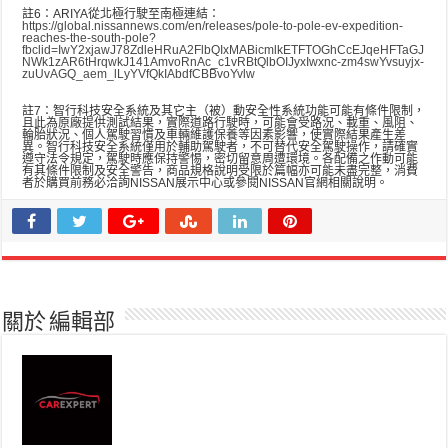
註6：ARIYA從北極行駛至南極連結：
https://global.nissannews.com/en/releases/pole-to-pole-ev-expedition-
reaches-the-south-pole?
fbclid=IwY2xjawJ78ZdleHRuA2FlbQIxMABicmlkETFTOGhCcEJqeHFTaGJ
NWk1zAR6tHrqwkJ141AmvoRnAc_c1vRBtQlbOIJyxIwxnc-zm4swYvsuyjx-
zuUvAGQ_aem_lLyYVfQkIAbdfCBBvoYvlw
註7：智行科技安全系統及其它主（被）動安全性系統功能可能有條件限制，
且此為原廠提供測試結果，實際道路行駛時，可能會受路況、載重、風阻、
輪胎狀況、個人駕駛習慣及車輛維護保養等因素影響，使實際結果產生差
異。智行科技安全系統僅用於輔助駕駛者，不可替代安全駕駛操作，請確實
遵守法令規定，駕駛時應保持警惕，密切留意周遭環境。各配備之作動可能
有其條件限制及安全警告，商品規格說明受限於篇幅亦可能未盡完整，消費
者於購買前務必洽詢NISSAN展示中心或參閱NISSAN官網相關說明。
關於 編輯部