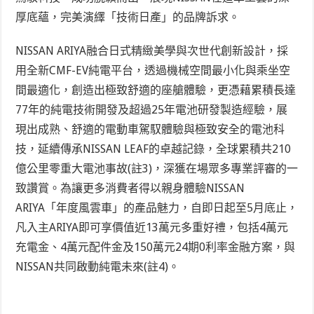
厚底蘊，完美演繹「技術日產」的品牌訴求。
NISSAN ARIYA融合日式精緻美學與次世代創新設計，採
用全新CMF-EV純電平台，透過機械空間最小化與乘坐空
間最適化，創造出極致舒適的座艙體驗，更憑藉累積長達
77年的純電技術開發及超過25年電池研發製造經驗，展
現出成熟、舒適的電動車駕馭體驗與極致安全的電池科
技，延續傳承NISSAN LEAF的卓越記錄，全球累積共210
億公里零重大電池事故
(註3)
，深獲在場眾多專業評審的一
致讚賞。為讓更多消費者得以親身體驗NISSAN
ARIYA「年度風雲車」的產品魅力，自即日起至5月底止，
凡入主ARIYA即可享價值近13萬元多重好禮，包括4萬元
充電金、4萬元配件金及150萬元24期0利率金融方案，與
NISSAN共同啟動純電未來
(註4)
。