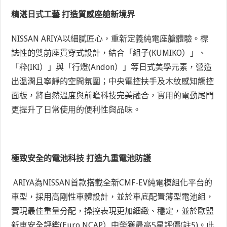
精湛日式工藝 打造質感座艙新境界
NISSAN ARIYA以細膩匠心，重新定義純電座艙體驗。標
誌性的雙前座貫穿式設計，結合「組子(KUMIKO）」、
「粋(IKI）」與「行燈(Andon）」等日式美學元素，營造
出溫潤且寧靜的空間氛圍；中央電控扶手及木紋感知觸控
面板，將自然溫度與前瞻科技完美融合，實用的電動尾門
更提升了日常使用的便利性與品味。
極致安全的電池科技 打造九重電池防護
ARIYA為NISSAN首款搭載全新CMF-EV純電模組化平台的
車型，採用高剛性車體設計，並於車底配置薄型電池組，
實現最佳重量分配，操控表現更加細緻、穩定，並於歐盟
新車安全評鑑(Euro NCAP）中榮獲最高5星評價
(註5)
。此