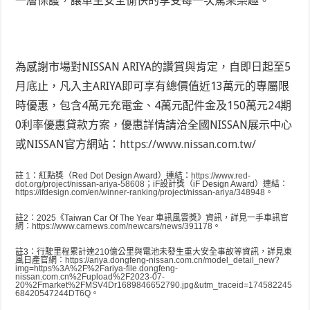
一層保護，讓車主
安全愉快的享受每一次駕乘樂趣。
為感謝市場對NISSAN ARIYA的讚賞與肯定，自即日起至5
月底止，凡入主ARIYA即可享有總價值近13萬元的專屬限
時優惠，包含4萬元充電金、4萬元配件金及150萬元24期
0利率優惠貸款方案，優惠詳情請洽全國NISSAN展示中心
或NISSAN官方網站：
https://www.nissan.com.tw/
註 1：紅點獎（Red Dot Design Award）連結：
https://www.red-
dot.org/project/nissan-ariya-58608
；iF設計獎（iF Design Award）連結：
https://ifdesign.com/en/winner-ranking/project/nissan-ariya/348948
。
註2：2025《Taiwan Car Of The Year 車訊風雲獎》資訊，詳見一手車訊官
網：
https://www.carnews.com/newcars/news/391178
。
註3：行駛里程累計達210億公里與電池未發生重大安全事故等資訊，詳見東
風日產官網：
https://ariya.dongfeng-nissan.com.cn/model_detail_new?
img=https%3A%2F%2Fariya-file.dongfeng-
nissan.com.cn%2Fupload%2F2023-07-
20%2Fmarket%2FMSV4Dr1689846652790.jpg&utm_traceid=174582245
68420547244DT6Q。