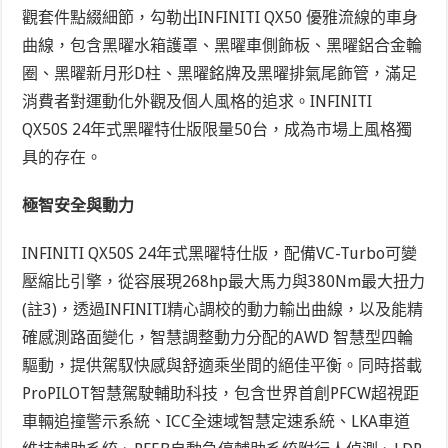
觀套件點綴細節，勾勒出INFINITI QX50 優雅流線的車身
曲線，包含黑曜水箱護罩、黑曜車側飾板、黑曜鋁合金輪
圈、黑曜新月形D柱、黑曜銘牌及黑曜排氣尾飾管，滿足
消費者對運動化外觀及個人風格的追求。INFINITI
QX50S 24年式黑曜特仕版限量50台，成為市場上風格獨
具的存在。
極智安全與動力
INFINITI QX50S 24年式黑曜特仕版，配備VC-Turbo可變
壓縮比引擎，從容展現268hp最大馬力與380Nm最大扭力
(註3)
，透過INFINITI精心調校的動力輸出曲線，以及能精
確感測路面變化，智慧調整動力分配的AWD 智慧型四輪
驅動，提供駕馭快感與舒適乘坐間的絕佳平衡。同時搭載
ProPILOT智慧駕駛輔助科技，包含世界首創PFCW超視距
車輛追撞警示系統、ICC全速域智慧定速系統、LKA車道