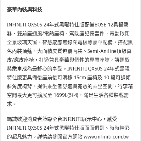
豪華內裝與科技
INFINITI QX50S 24年式黑曜特仕版配備BOSE 12具揚聲
器、雙前座通風/電熱座椅、駕駛座記憶套件、電動啟閉
全景玻璃天窗、智慧感應無線充電板等豪華配備，搭配黑
色內裝頂蓬、大面積皮質包覆內裝、Semi-Aniline頂級真
皮/麂皮座椅，打造兼具豪華與個性的專屬座艙，讓駕馭
與乘車成為最舒心的享受。INFINITI QX50S 24年式黑曜
特仕版更具備後座前後可滑移 15cm 座椅及 10 段可調傾
斜角度椅背，提供乘坐者舒適與寬敞的乘坐空間，行李箱
空間最大更可擴展至 1699L
(註4)
，滿足生活各種裝載需
求。
竭誠歡迎消費者蒞臨全台INFINITI展示中心，感受
INFINITI QX50S 24年式黑曜特仕版面面俱到、時時精彩
的超凡魅力。詳情請參閱官方網站 www.infiniti.com.tw