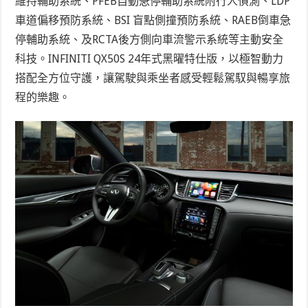
維持輔助系統、PFEB自動急停輔助系統附行人偵測、LDP
車道偏移預防系統、BSI 盲點側撞預防系統、RAEB倒車急
停輔助系統、及RCTA後方側向車流警示系統等主動安全
科技。INFINITI QX50S 24年式黑曜特仕版，以極智動力
搭配全方位守護，讓駕駛與乘坐者感受輕鬆駕馭與暢享旅
程的樂趣。