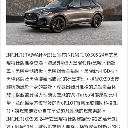
INFINITI TAIWAN今(3)日宣布INFINITI QX50S 24年式黑
曜特仕版風格登場，透過外觀6大黑曜套件(黑曜水箱護
罩、黑曜車側飾板、黑曜鋁合金輪圈、黑曜新月形D柱、
黑曜銘牌及黑曜排氣尾飾管)的亮黑處理，搭配QX50集優
雅與動感於一身的設計，淬鍊出獨具風格的運動豪華休
旅；搭載兼具強大性能與效能的VC-Turbo可變壓縮比引
擎，並配備全方位守護的ProPILOT智慧駕駛輔助科技
(註
1)
，讓駕駛能安心自在享受超凡性能的駕駛樂趣。
INFINITI QX50S 24年式黑曜特仕版建議售價229萬元
(註
2)，
限量50台，歡迎追求個人風格、極智安全與動力的消