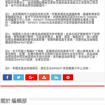
法延長授權，或因科技進展、環境變遷、國家政策變更等因素所致之服務或
零組件供應停止，造成相關配備無法更新至最新版本或無法正常使用之情況
者，皆不在新車品質保證範圍內。
註2：本新聞稿所示金額皆為新台幣。所載車價皆為建議售價，建議售價會因
車輛選配用品、套件不同而有所變更，詳細售價資訊請至INFINITI TAIWAN
各授權展示中心洽詢，INFINITI TAIWAN保有隨時變更及解釋本專案之權
利，因數量有限，INFINITI TAIWAN及各經銷公司並保留最終接單與否權
利。
註3：相關馬力及扭力數值為原廠提供參考數值，此係在固定實驗條件下測得
數據，實際道路行駛時，可能會受路況、載重、風阻、輪胎狀況、個人駕駛
習慣及車輛維護保養等因素影響，使實際數值產生差異。完整性能及規格配
備請參閱INFINITI官網。
註4：本文所載之車輛尺寸規格、配備資訊如與實車不符，應以實車為準，各
車型顏色、配備、配備作動條件及限制可能有其條件及安全警告，商品規格
說明詳請參閱官網或使用手冊中說明。表列數值為標準值，未含容許公差，
詳情請洽INFINITI官網、本車型型錄。
註5：有關本產品詳細資訊，請至全台INFINITI 各授權展示中心洽詢。
關於 編輯部