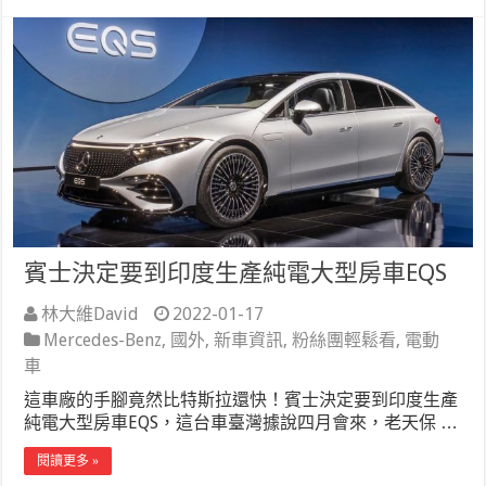
賓士決定要到印度生產純電大型房車EQS
林大維David
2022-01-17
Mercedes-Benz
,
國外
,
新車資訊
,
粉絲團輕鬆看
,
電動
車
這車廠的手腳竟然比特斯拉還快！賓士決定要到印度生產
純電大型房車EQS，這台車臺灣據說四月會來，老天保 …
閱讀更多 »