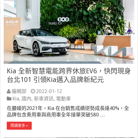
Kia 全新智慧電能跨界休旅EV6，快閃現身
台北101 引領Kia邁入品牌新紀元
編輯部
2022-01-12
Kia
,
國內
,
新車資訊
,
電動車
在嚴峻的2021年，Kia 在台銷售成績逆勢成長達40%，全
品牌包含乘用車與商用車全年接單突破580 …
閱讀更多 »