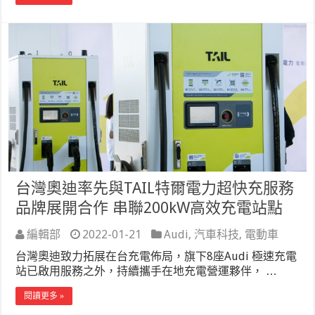
台灣奧迪率先與TAIL特爾電力超快充服務
品牌展開合作 串聯200kW高效充電站點
編輯部
2022-01-21
Audi
,
汽車科技
,
電動車
台灣奧迪致力拓展在台充電佈局，旗下8座Audi 極速充電
站已啟用服務之外，持續攜手在地充電營運夥伴， …
閱讀更多 »