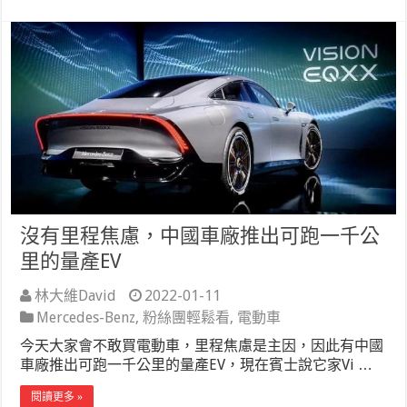
沒有里程焦慮，中國車廠推出可跑一千公
里的量產EV
林大維David
2022-01-11
Mercedes-Benz
,
粉絲團輕鬆看
,
電動車
今天大家會不敢買電動車，里程焦慮是主因，因此有中國
車廠推出可跑一千公里的量產EV，現在賓士說它家Vi …
閱讀更多 »