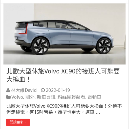
北歐大型休旅Volvo XC90的接班人可能要
大換血！
林大維David
2022-01-19
Volvo
,
國外
,
新車資訊
,
粉絲團輕鬆看
,
電動車
北歐大型休旅Volvo XC90的接班人可能要大換血！外傳不
但走純電，有15吋螢幕，體型也更大，連車 …
閱讀更多 »