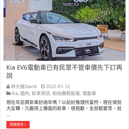
Kia EV6電動車已有民眾不管車價先下訂再
說
林大維David
2022-01-12
Kia
,
國內
,
新車資訊
,
粉絲團輕鬆看
,
電動車
想在年前買新車好過年嗎？以前好像理所當然，現在情勢
大反轉，凡搬得上檯面的新車，很抱歉，全部都要等，就
…
閱讀更多 »