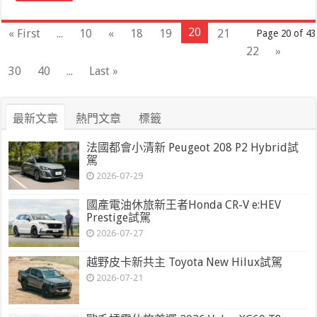
20
« First
...
10
«
18
19
21
Page 20 of 43
22
»
30
40
...
Last »
最新文章
熱門文章
標籤
法國都會小清新 Peugeot 208 P2 Hybrid試
駕
2026-07-29
國產電油休旅新王者Honda CR-V e:HEV
Prestige試駕
2026-07-27
越野皮卡新共主 Toyota New Hilux試駕
2026-07-21