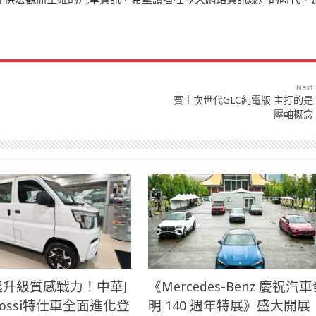
Next
賓士次世代GLC純電版 主打的是
壓軸概念
萬起升級質感戰力！中華J
《Mercedes-Benz 慶祝汽
 Cossi特仕車全面進化登
明 140 週年特展》盛大開展