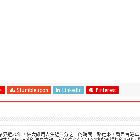
+
Stumbleupon
LinkedIn
Pinterest
」在業界近30年，林大維用人生近三分之二的時間一路走來，看盡台灣車
來提供宏觀而正確的汽車資訊，希望讀者在今天網路資訊爆炸的時代，