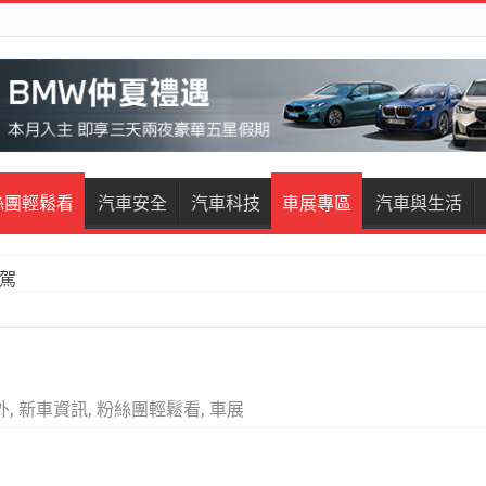
絲團輕鬆看
汽車安全
汽車科技
車展專區
汽車與生活
試駕
外
,
新車資訊
,
粉絲團輕鬆看
,
車展