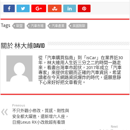
Tags
歐盟
汽車市場
汽車產業
英國脫歐
關於 林大維David
從「汽車購買指南」到「isCar」在業界近30
年，林大維用人生近三分之二的時間一路走
來，看盡台灣車市起伏，2017年成立「汽車
專家」來提供宏觀而正確的汽車資訊，希望
讀者在今天網路資訊爆炸的時代，還願意靜
下心來好好把文章看完。
Previous
不只外觀小修改，質感、剛性與
安全都大躍進，還新增六人座，
日規Lexus RX小改款超有看頭
Next