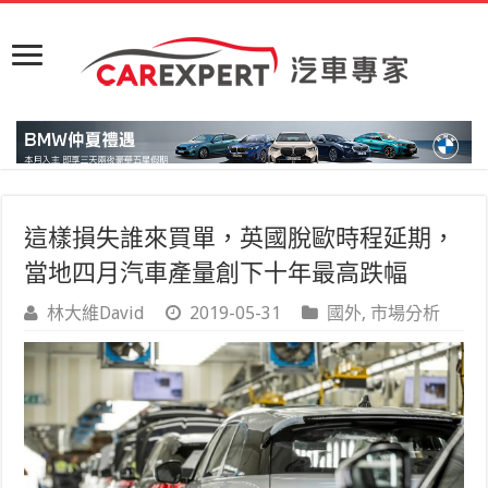
這樣損失誰來買單，英國脫歐時程延期，
當地四月汽車產量創下十年最高跌幅
林大維David
2019-05-31
國外
,
市場分析