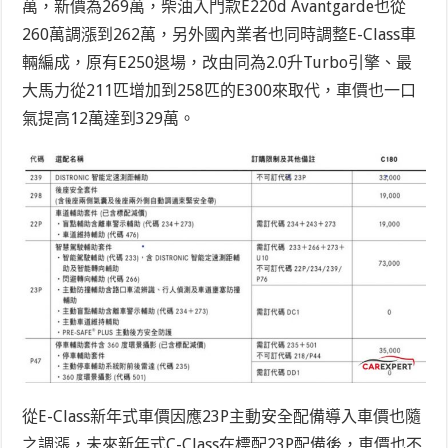
萬，新價為269萬，柴油入門款E220d Avantgarde也從
260萬調漲到262萬，另外國內業者也同時調整E-Class車
輛編成，原有E250退場，改由同為2.0升Turbo引擎、最
大馬力從211匹增加到258匹的E300來取代，車價也一口
氣提高12萬達到329萬。
從E-Class新年式車價因應23P主動安全配備導入車價也隨
之調漲，未來新年式C-Class在標配23P配備後，車價也不