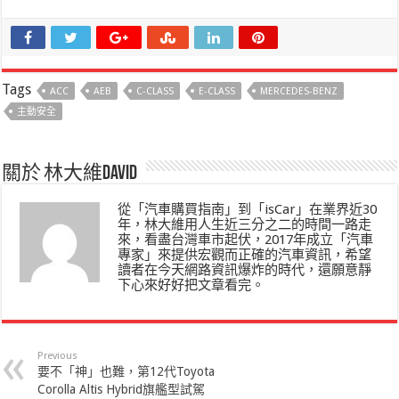
Tags
ACC
AEB
C-CLASS
E-CLASS
MERCEDES-BENZ
主動安全
關於 林大維David
從「汽車購買指南」到「isCar」在業界近30
年，林大維用人生近三分之二的時間一路走
來，看盡台灣車市起伏，2017年成立「汽車
專家」來提供宏觀而正確的汽車資訊，希望
讀者在今天網路資訊爆炸的時代，還願意靜
下心來好好把文章看完。
Previous
要不「神」也難，第12代Toyota
Corolla Altis Hybrid旗艦型試駕