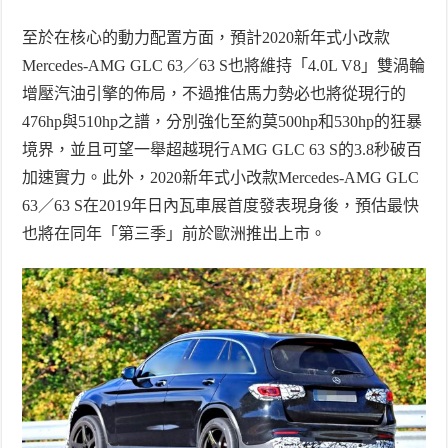
至於在核心的動力配置方面，預計
2020
新年式小改款
Mercedes-AMG GLC 63
／
63 S
也將維持「
4.0L V8
」雙渦輪
增壓汽油引擎的佈局，不過推估馬力勢必也將從現行的
476hp
與
510hp
之譜，分別強化至約莫
500hp
和
530hp
的狂暴
境界，並且可望一舉超越現行
AMG GLC 63 S
的
3.8
秒破百
加速實力。此外，
2020
新年式小改款
Mercedes-AMG GLC
63
／
63 S
在
2019
年日內瓦車展首度發表現身後，預估最快
也將在同年「第三季」前於歐洲推出上市。