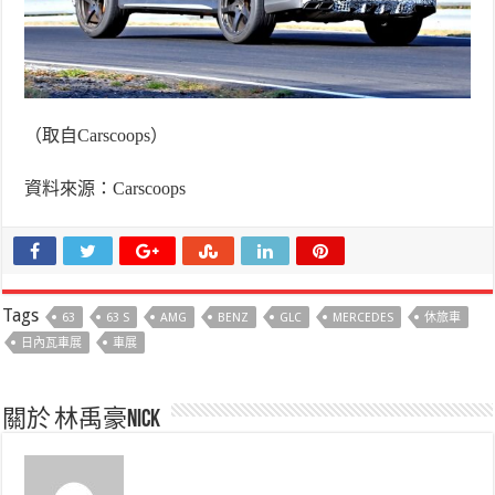
（取自
Carscoops
）
資料來源：
Carscoops
Tags
63
63 S
AMG
BENZ
GLC
MERCEDES
休旅車
日內瓦車展
車展
關於 林禹豪Nick