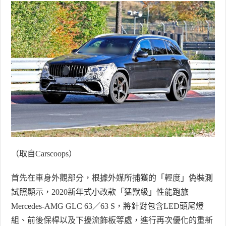
（取自
Carscoops
）
首先在車身外觀部分，根據外媒所捕獲的「輕度」偽裝測
試照顯示，
2020
新年式小改款「猛獸級」性能跑旅
Mercedes-AMG GLC 63
／
63 S
，將針對包含
LED
頭尾燈
組、前後保桿以及下擾流飾板等處，進行再次優化的重新