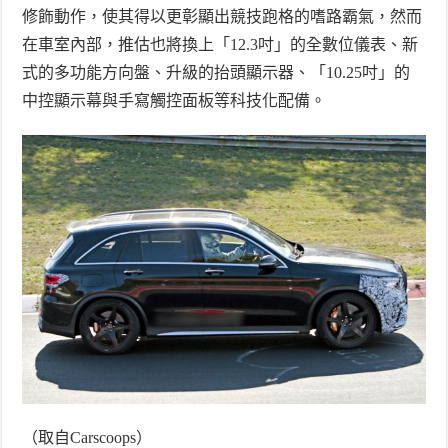
修飾動作，使其得以更彰顯出競技跑格的嗜路霸氣，然而
在車室內部，推估也將換上「
12.3
吋」的全數位儀表、新
式的多功能方向盤、升級的抬頭顯示器、「
10.25
吋」的
中控顯示幕與手寫觸控面板等科技化配備。
（取自
Carscoops
）