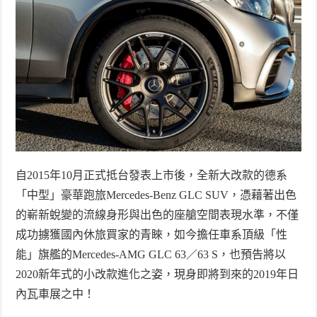
自
2015
年
10
月正式抵台發表上市後，全新大改款的德系
「中型」豪華跑旅
Mercedes-Benz GLC SUV
，憑藉著出色
的嶄新蛻變的流線身形與出色的座艙空間表現水準，不僅
成功擄獲國內休旅買家的青睞，如今擔任車系頂級「性
能」旗艦的
Mercedes-AMG GLC 63
／
63 S
，也預告將以
2020
新年式的小改款進化之姿，現身即將到來的
2019
年日
內瓦車展之中！