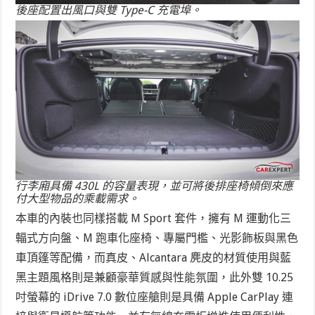
後座配置出風口與雙 Type-C 充電埠。
行李廂具備 430L 的容量表現，並可將後排座椅傾倒來應
付大型物品的乘載需求。
本車的內裝也同樣搭載 M Sport 套件，擁有 M 運動化三
輻式方向盤、M 跑車化座椅、專屬門檻、光影飾板與黑色
車頂篷等配備，而真皮、Alcantara 麂皮的材質使用與藍
黑主題風格則是兼顧豪華質感與性能氛圍，此外雙 10.25
吋螢幕的 iDrive 7.0 數位座艙則是具備 Apple CarPlay 連