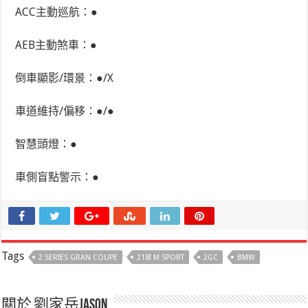
ACC主動巡航：●
AEB主動煞車：●
倒車顯影/環景：●/X
車道維持/偏移：●/●
智慧頭燈：●
車側盲點警示：●
Tags
2 SERIES GRAN COUPE
218I M SPORT
2GC
BMW
關於 劉家岳Jason