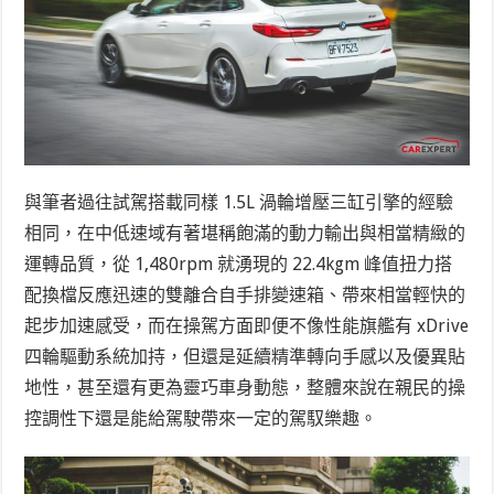
與筆者過往試駕搭載同樣 1.5L 渦輪增壓三缸引擎的經驗
相同，在中低速域有著堪稱飽滿的動力輸出與相當精緻的
運轉品質，從 1,480rpm 就湧現的 22.4kgm 峰值扭力搭
配換檔反應迅速的雙離合自手排變速箱、帶來相當輕快的
起步加速感受，而在操駕方面即便不像性能旗艦有 xDrive
四輪驅動系統加持，但還是延續精準轉向手感以及優異貼
地性，甚至還有更為靈巧車身動態，整體來說在親民的操
控調性下還是能給駕駛帶來一定的駕馭樂趣。