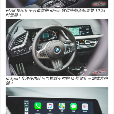
FAAR 模組化平台車款的 iDirve 數位座艙皆配置雙 10.25
吋螢幕。
M Sport 套件在內裝包含握感不俗的 M 運動化三輻式方向
盤。