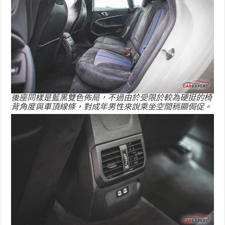
後座同樣是藍黑雙色佈局，不過由於受限於較為硬挺的椅
背角度與車頂線條，對成年男性來說乘坐空間稍顯侷促。