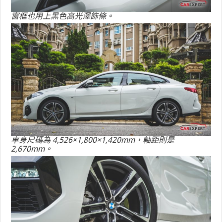
窗框也用上黑色高光澤飾條。
車身尺碼為 4,526×1,800×1,420mm，軸距則是
2,670mm。