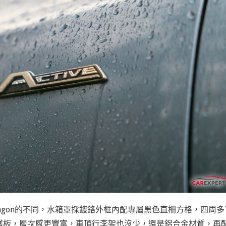
Wagon的不同，水箱罩採鍍鉻外框內配專屬黑色直柵方格，四周多
護板，層次感更豐富，車頂行李架也沒少，還是鋁合金材質，再