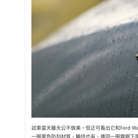
試車當天雖天公不做美，但正可看出它和Ford 
一圈黑色防刮材質，輪拱也有，連同一圈霧銀下