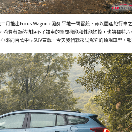
月推出Focus Wagon，猶如平地一聲雷般，竟以國產旅行車
0台，消費者顯然抗拒不了該車的空間機能和性能操控，也讓福特六
on，決心來向百萬中型SUV宣戰，今天我們就來試駕它的頂規車型，