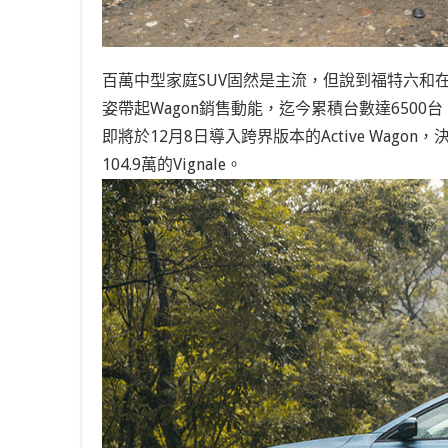
百萬中型家庭SUV固然是主流，但說到福特六和在二
姿帶起Wagon銷售動能，迄今累積台數達650
即將於12月8日導入跨界版本的Active Wag
104.9萬的Vignale。