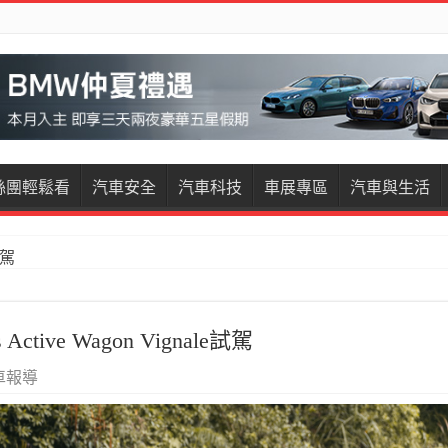
絲團輕鬆看
汽車安全
汽車科技
車展專區
汽車與生活
restige試駕
tive Wagon Vignale試駕
車報導