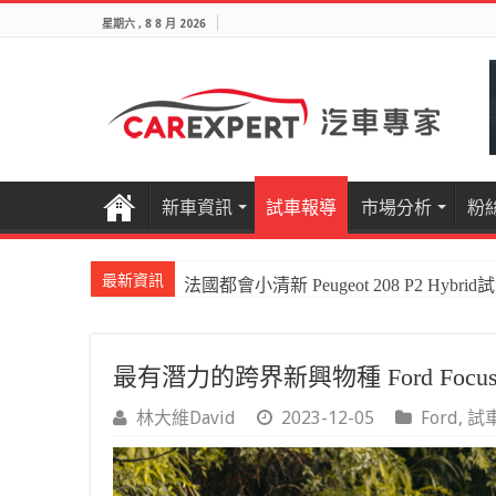
星期六 , 8 8 月 2026
新車資訊
試車報導
市場分析
粉
最新資訊
國產電油休旅新王者Honda CR-V e:HEV P
最有潛力的跨界新興物種 Ford Focus Ac
林大維David
2023-12-05
Ford
,
試