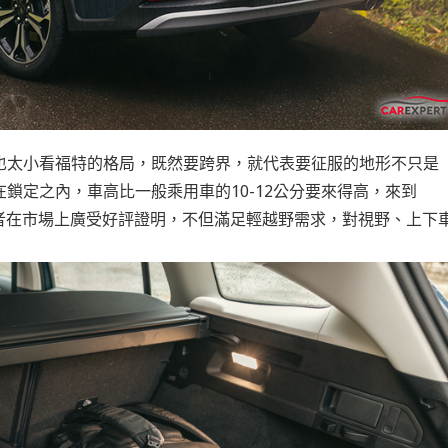
為止，也太小看福特的格局，既然要跨界，就代表要征服的地形不只是
在鎖定之內，車高比一般乘用車的10-12公分要來得高，來到
高，從後者在市場上廣受好評證明，不但滿足輕越野需求，對視野、上下