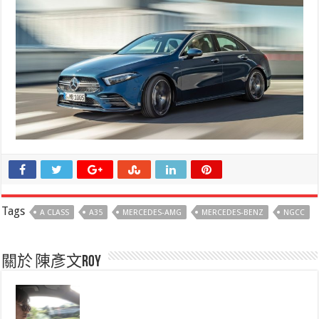
Tags
A CLASS
A35
MERCEDES-AMG
MERCEDES-BENZ
NGCC
關於 陳彥文Roy