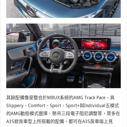
其餘配備像是整合於MBUX系統的AMG Track Pace、具
Slippery、Comfort、Sport、Sport+與Individual五模式
的AMG動態模式選擇、懸吊三段電子阻尼調整等，眾多在
A35掀背車型上所搭載的配備，都可在A35房車版上見