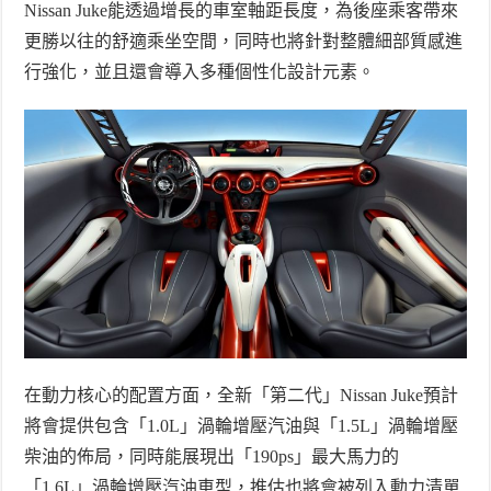
Nissan Juke
能透過增長的車室軸距長度，為後座乘客帶來
更勝以往的舒適乘坐空間，同時也將針對整體細部質感進
行強化，並且還會導入多種個性化設計元素。
在動力核心的配置方面，全新「第二代」
Nissan Juke
預計
將會提供包含「
1.0L
」渦輪增壓汽油與「
1.5L
」渦輪增壓
柴油的佈局，同時能展現出「
190ps
」最大馬力的
「
1.6L
」渦輪增壓汽油車型，推估也將會被列入動力清單