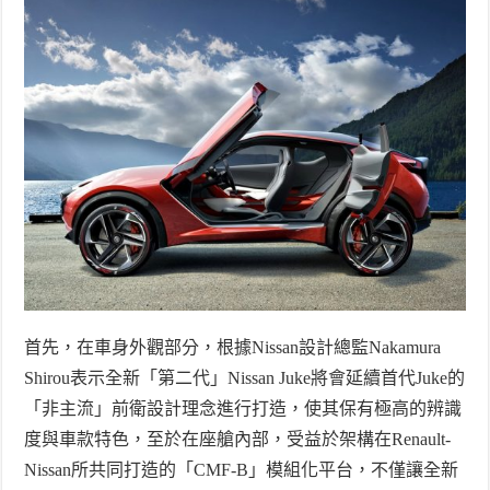
首先，在車身外觀部分，根據
Nissan
設計總監
Nakamura
Shirou
表示全新「第二代」
Nissan Juke
將會延續首代
Juke
的
「非主流」前衛設計理念進行打造，使其保有極高的辨識
度與車款特色，至於在座艙內部，受益於架構在
Renault-
Nissan
所共同打造的「
CMF-B
」模組化平台，不僅讓全新