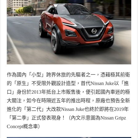
作為國內「小型」跨界休旅的先驅者之一，憑藉極其前衛
的「原生」不受限外觀設計造型，首代
Nissan Juke
以「進
口」身份於
2013
年抵台上市販售後，便引起國內車迷的極
大關注，如今在時隔近五年的推出時程，原廠也預告全新
進化的「第二代」大改款
Nissan Juke
也終於即將在
2019
年
「第二季」正式發表現身！（內文示意圖為
Nissan Gripz
Concept
概念車）