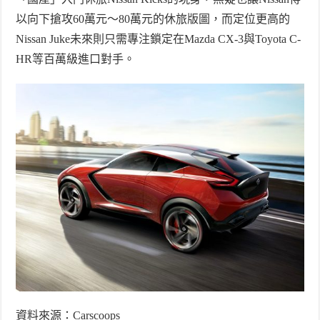
以向下搶攻
60
萬元～
80
萬元的休旅版圖，而定位更高的
Nissan Juke
未來則只需專注鎖定在
Mazda CX-3
與
Toyota C-
HR
等百萬級進口對手。
資料來源：
Carscoops