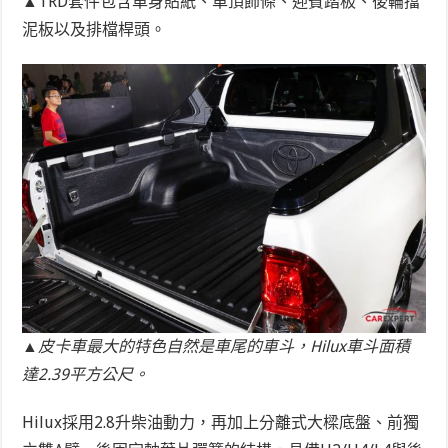
▲TRD套件包含車身貼紙、車頂飾條、迎賓踏板、後輪擋
泥板以及排檔桿頭。
▲皮卡車最大的特色自然是車尾的車斗，Hilux車斗面積
達2.39平方公尺。
Hilux採用2.8升柴油動力，再加上分離式大樑底盤、前獨