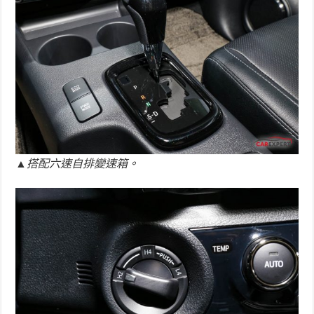
▲搭配六速自排變速箱。