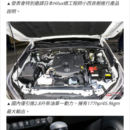
▲發表會特別邀請日本Hilux總工程師小西良樹進行產品
說明。
▲國內僅引進2.8升柴油單一動力，擁有177hp/45.9kgm
最大輸出。