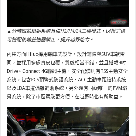
▲分時四輪驅動系統具備H2/H4/L4三種模式，L4模式還
可搭配後輪差速器鎖止，提升越野能力。
內裝方面Hilux採用轎車式設計，設計鋪陳與SUV車款雷
同，並採用多處真皮包覆，質感相當不錯，並且搭載9吋
Drive+ Connect 4G聯網主機，安全配備則有TSS主動安全
系統，包含PCS預警式防護系統、ACC主動車距維持系統
以及LDA車道偏離輔助系統，另外還有同級唯一的PVM環
景系統，除了市區駕駛更方便，在越野時也有所助益。