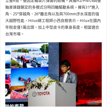
立雙A臂、後固定軸葉片彈簧的結構，具備H2/H4/L4與後
軸差速器鎖定的多模式分時四輪驅動系統，擁有31°進入
角、25°穿越角、26°離去角以及與700mm涉水深度的強
大越野性能，Hilux總工程師小西良樹表示，Hilux在國內
年稅金僅1萬出頭，加上中型皮卡的車身長度，相當適合
台灣市場。