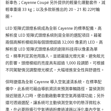
新車色；Cayenne Coupé 另外提供的輕量化運動套件，減
輕車重達 33 kg；以及多款新推出的 20、21 和 22吋輪
圈。
LED 矩陣式頭燈系統成為全新 Cayenne 的標準配備，高
解析度 LED 矩陣式頭燈系統則是全新的選配項目。藉著
兩個高解析模組與每個頭燈超過 32,000 像素的 LED，高
解析度 LED 矩陣式頭燈系統的創新科技得以像素為單
位，精準判定其他用路人，並遮蔽遠光燈光束，避免眩光
的影響。頭燈模組的亮度具有超過 1,000 段調節，可根據
不同駕駛情況調整燈光模式，大幅增進安全性與舒適性。
保時捷還為全新 Cayenne 導入空氣濾清系統，在標準配
備中，此系統可藉由導航資訊來預測車輛路徑，當偵測到
接近隧道入口時，便自動啟動車室空氣再循環功能；另外
還可透過選配，讓系統可主動偵測空氣中的懸浮微粒水
準，在必要時導引空氣通過粉塵過濾器以淨化車內空氣。