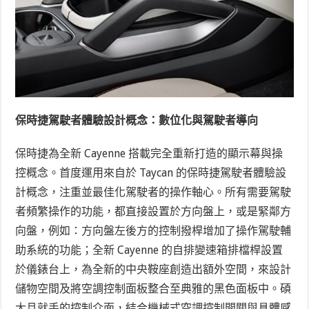
保時捷駕駛者體驗設計概念：數位化與駕駛者導向
保時捷為全新 Cayenne 搭載完全重新打造的顯示幕與操
控概念。首度運用來自於 Taycan 的保時捷駕駛者體驗設
計概念，注重並最佳化駕駛者的操作軸心。所有需要駕駛
者頻繁操作的功能，都直接設置於方向盤上，或是緊鄰方
向盤，例如：方向盤左後方的控制撥桿增加了操作駕駛輔
助系統的功能；全新 Cayenne 的自排變速箱排檔桿設置
於儀錶台上，為全新的中央鞍座創造出額外空間，來設計
儲物空間及將空調控制面板整合至典雅的黑色面板中。碩
大且就手的控制介面，結合機械式空調控制開關與具體感