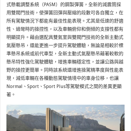
式懸載調整系統（PASM）的鋼製彈簧，全新的減震筒採
用雙閥門技術，使彈簧回彈與壓縮的段數可各自獨立，在
所有駕駛情況下都能有最佳性能表現。尤其是低速的舒適
性、過彎時的操控性，以及車輛俯仰和側傾的支撐性都有
明顯提升。藉由選配具雙氣室與雙閥門技術的全新主動式
氣壓懸吊，還能更進一步提升駕駛體驗，無論是相較於標
準懸吊系統或前代車型，全新主動式氣壓懸吊藉著較軟的
懸吊特性強化駕駛體驗，增進車輛穩定性，並讓公路與越
野的操控更簡單。同時該系統還增進操駕精準度與性能表
現，減低車輛在各種動態駕駛情境中的車身位移，也讓
Normal、Sport、Sport Plus等駕駛模式之間的差異更顯
著。