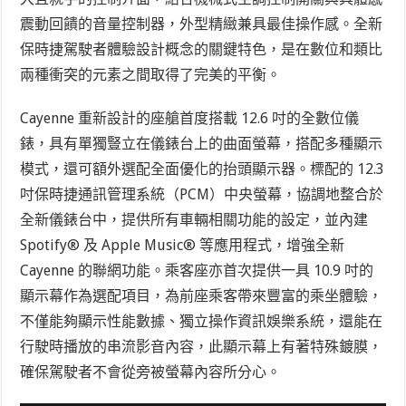
震動回饋的音量控制器，外型精緻兼具最佳操作感。
全新
保時捷駕駛者體驗設計概念的關鍵特色，是在數位和類比
兩種衝突的元素之間取得了完美的平衡。
Cayenne 重新設計的座艙首度搭載 12.6 吋的全數位儀
錶，具有
單獨豎立在儀錶台上的曲面螢幕，搭配多種顯示
模式，還可額外選配全面優化的抬頭顯示器。標配的 12.3
吋保時捷通訊管理系統（PCM）中央螢幕，協調地整合於
全新儀錶台中，提供所有車輛相關功能的設定，並內建
Spotify
®
及 Apple Music
®
等應用程式，
增強全新
Cayenne 的聯網功能
。乘客座亦首次提供一具 10.9 吋的
顯示幕作為選配項目，為前座乘客帶來豐富的乘坐體驗，
不僅能夠顯示性能數據、獨立操作資訊娛樂系統，還能在
行駛時播放的串流影音內容，此顯示幕上有著特殊鍍膜，
確保駕駛者不會從旁被螢幕內容所分心。