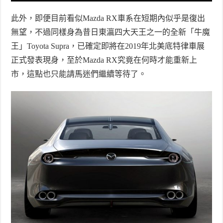
此外，即便目前看似
Mazda RX
車系在短期內似乎是復出
無望，不過同樣身為昔日東瀛四大天王之一的全新「牛魔
王」
Toyota Supra
，已確定即將在
2019
年北美底特律車展
正式發表現身，至於
Mazda RX
究竟在何時才能重新上
市，這點也只能請馬迷們繼續等待了。