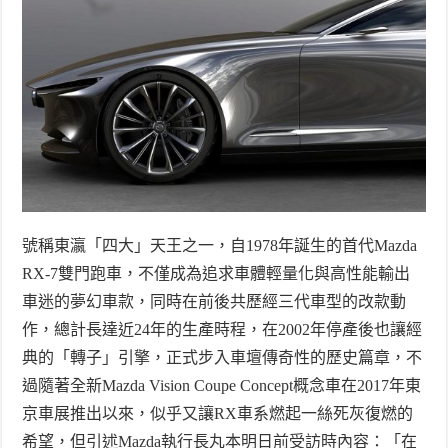
號稱東瀛「四大」天王之一，自
1978
年誕生的首代
Mazda
RX-7
雙門跑車，不僅成為追求車體輕量化與高性能輸出
車迷的夢幻車款，同時在前後共歷經三代車型的改款動
作，總計長達近
24
年的生產時程，在
2002
年停產後也讓經
典的「轉子」引擎，正式步入車壇傳奇性的歷史篇章，不
過隨著全新
Mazda Vision Coupe Concept
概念車在
2017
年東
京車展推出以來，似乎又讓
RX
車系燃起一絲死灰復燃的
希望，但引述
Mazda
執行長丸本明日前受訪時內容：「在