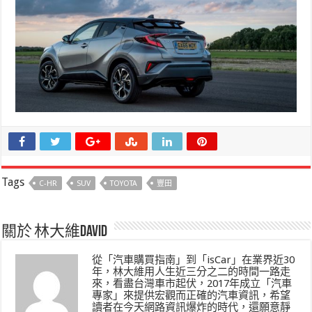
Tags
C-HR
SUV
TOYOTA
豐田
關於 林大維David
從「汽車購買指南」到「isCar」在業界近30
年，林大維用人生近三分之二的時間一路走
來，看盡台灣車市起伏，2017年成立「汽車
專家」來提供宏觀而正確的汽車資訊，希望
讀者在今天網路資訊爆炸的時代，還願意靜