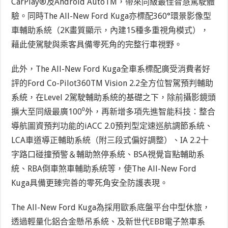
CarPlay
®
及Android Auto
TM
，帶來同級最佳智慧駕駛體
驗。同時The All-New Ford Kuga亦標配360°環景影像型
車輔助系統（2K畫質顯示，內建15種多重視角模式），
藉此使駕駛與乘客具備零死角的完整行車視野。
此外，The All-New Ford Kuga全車系標配廣受消費者好
評的Ford Co-Pilot360
TM
Vision 2.2全方位智駕預判輔助
系統，在Level 2駕駛輔助系統的基礎之下，除前攝影鏡頭
擴大至同級最廣100⁰外，再新增多項先進智能科技：整合
導航圖資預判功能的iACC 2.0預判型定速巡航調節系統、
LCA車道導正輔助系統（附三段式偏好調整）、IA 2.2十
字路口碰撞預警＆輔助煞停系統、BSA視覺盲點輔助系
統、RBA倒車煞車輔助系統等，使The All-New Ford
Kuga具備更臻完善的零死角安全防護表現。
The All-New Ford Kuga為採用歐系底盤平台中型休旅，
透過輕量化鋁合金懸吊系統、及新世代EBB電子煞車系