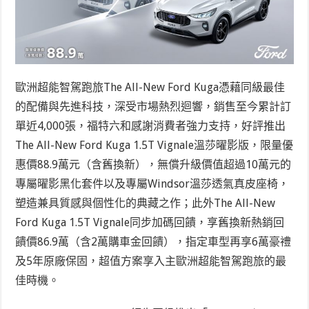
歐洲超能智駕跑旅The All-New Ford Kuga憑藉同級最佳
的配備與先進科技，深受市場熱烈迴響，銷售至今累計訂
單近4,000張，福特六和感謝消費者強力支持，好評推出
The All-New Ford Kuga 1.5T Vignale溫莎曜影版，限量優
惠價88.9萬元（含舊換新），無償升級價值超過10萬元的
專屬曜影黑化套件以及專屬Windsor溫莎透氣真皮座椅，
塑造兼具質感與個性化的典藏之作；此外The All-New
Ford Kuga 1.5T
Vignale同步加碼回饋，享舊換新熱銷回
饋價86.9萬（含2萬購車金回饋），指定車型再享6萬豪禮
及5年原廠保固
，超值方案享入主歐洲超能智駕跑旅的最
佳時機。