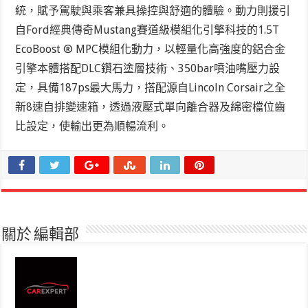
統，賦予駕駛與乘客兼具操控與舒適的體驗。動力則援引
自Ford經典傳奇Mustang賽道級模組化引擎科技的1.5T
EcoBoost
®
MPC模組化動力，以輕量化高強度的鋁合金
引擎本體搭配DLC鑽石塗層技術、350bar噴油嘴壓力設
定，具備187ps最大馬力，搭配源自Lincoln Corsair之全
新8速自排變速箱，透過液壓式單向離合器及綿密檔位齒
比設定，使輸出更為順暢流利。
關於 編輯部