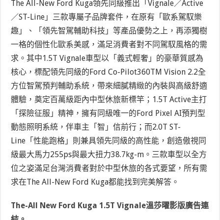
The All-New Ford Kuga領先同級推出「Vignale／Active
／ST-Line」三款專屬子品牌套件，在原有「歐系駕馭樂
趣」、「領先智駕輔助科技」等產品優勢之上，再添獨樹
一格的個性化歐系美感，滿足消費者對不同駕馭風格的需
求。其中1.5T Vignale車型以「義式輕奢」的豪華質感為
核心，標配領先同級的Ford Co-Pilot360
TM
Vision 2.2全
方位智駕預判輔助系統，帶來細膩精緻的內裝與高級舒適
體驗，奠定百萬級距內中型休旅新標竿；1.5T Active主打
「探險征服」精神，擁有同級唯一的Ford Pixel AI預判型
動態照明系統，伴車主「智」信前行；而2.0T ST-
Line「性能跑格」則兼具領先同級的高性能，創造傲視同
級最大馬力255ps與最大扭力38.7kg-m。三款車型以全方
位之姿滿足台灣消費者對於中型休旅的各式要望，所有需
求在The All-New Ford Kuga都能找到完美解答。
The-All New Ford Kuga 1.5T Vignale溫莎曜影版廣告連
結。