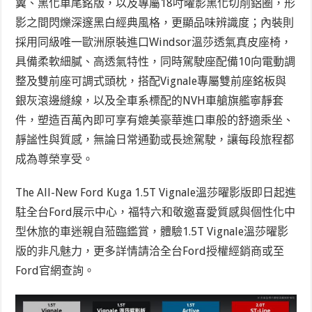
翼、黑化車尾銘版，以及專屬18吋曜影黑化切削鋁圈，形
影之間閃爍深邃黑白經典風格，更顯品味辨識度；內裝則
採用同級唯一歐洲原裝進口Windsor溫莎透氣真皮座椅，
具備柔軟細膩、高透氣特性，同時駕駛座配備10向電動調
整及雙前座可調式頭枕，搭配Vignale專屬雙前座銘板與
銀灰滾邊縫線，以及全車系標配的NVH車艙旗艦寧靜套
件，塑造百萬內即可享有媲美豪華進口車般的舒適乘坐、
靜謐性與質感，無論日常通勤或長途駕駛，讓每段旅程都
成為尊榮享受。
The All-New Ford Kuga 1.5T Vignale溫莎曜影版即日起進
駐全台Ford展示中心，福特六和敬邀喜愛質感與個性化中
型休旅的車迷親自蒞臨鑑賞，體驗1.5T Vignale溫莎曜影
版的非凡魅力，更多詳情請洽全台Ford授權經銷商或至
Ford官網查詢。