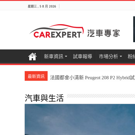
星期三 , 5 8 月 2026
新車資訊
試車報導
市場分析
粉
最新資訊
國產電油休旅新王者Honda CR-V e:HEV P
汽車與生活