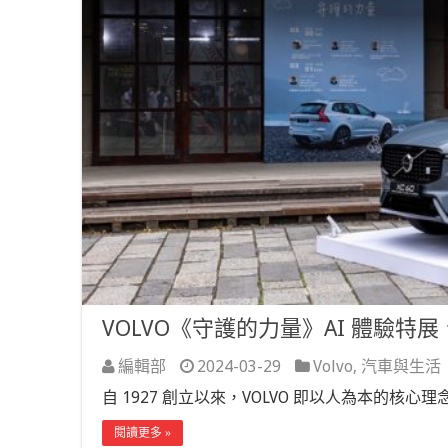
VOLVO《守護的力量》AI 體驗特
編輯部
2024-03-29
Volvo
,
汽車與生活
自 1927 創立以來，VOLVO 即以人為本的
閱讀更多 »