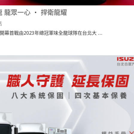
味全龍 龍眾一心 ‧ 捍衛龍耀
活
打，開幕首戰由2023年總冠軍味全龍球隊在台北大 …