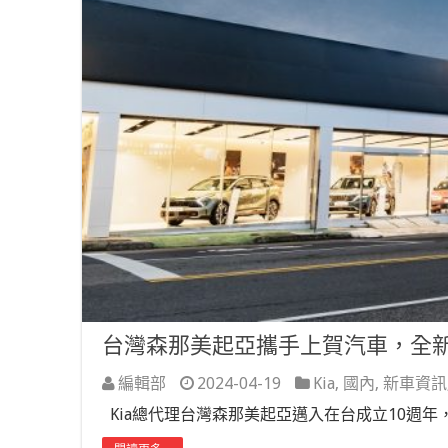
台灣森那美起亞攜手上賀汽車，全新
編輯部
2024-04-19
Kia
,
國內
,
新車資訊
Kia總代理台灣森那美起亞邁入在台成立10週年，持續