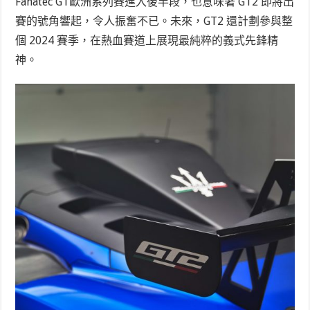
Fanatec GT歐洲系列賽進入後半段，也意味著 GT2 即將出
賽的號角響起，令人振奮不已。未來，GT2 還計劃參與整
個 2024 賽季，在熱血賽道上展現最純粹的義式先鋒精
神。