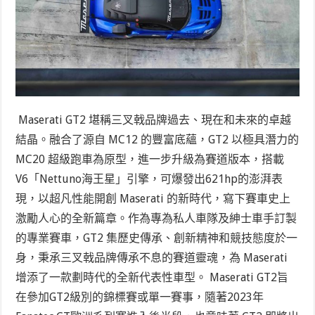
Maserati GT2 堪稱三叉戟品牌過去、現在和未來的卓越
結晶。融合了源自 MC12 的豐富底蘊，GT2 以極具潛力的
MC20 超級跑車為原型，進一步升級為賽道版本，搭載
V6「Nettuno海王星」引擎，可爆發出621hp的澎湃表
現，以超凡性能開創 Maserati 的新時代，寫下賽車史上
激勵人心的全新篇章。作為專為私人車隊及紳士車手訂製
的專業賽車，GT2 集歷史傳承、創新精神和競技態度於一
身，秉承三叉戟品牌傳承不息的賽道靈魂，為 Maserati
增添了一款劃時代的全新代表性車型。 Maserati GT2旨
在參加GT2級別的錦標賽或單一賽事，隨著2023年