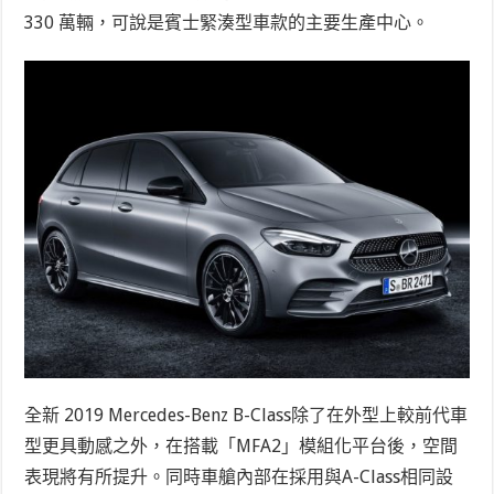
330
萬輛，可說是賓士緊湊型車款的主要生產中心。
全新
2019 Mercedes-Benz B-Class
除了在外型上較前代車
型更具動感之外，在搭載「
MFA2
」模組化平台後，空間
表現將有所提升。同時車艙內部在採用與
A-Class
相同設