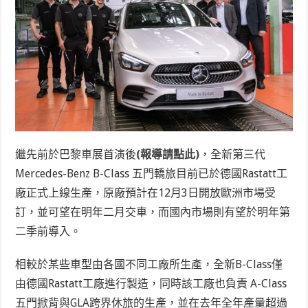
繼先前於巴黎車展首演後
(報導請點此)
，全新第三代
Mercedes-Benz B-Class
五門轎旅目前已於德國
Rastatt
工
廠正式上線生產，原廠預計在
12
月
3
日開放歐洲市場受
訂，並可望在明年二月交車，而國內市場則有望於明年第
二季前導入。
相較於某些車型由各國不同工廠所生產，全新
B-Class
僅
由德國
Rastatt
工廠進行製造，同時該工廠也負責
A-Class
五門掀背與
GLA
跨界休旅的生產，並在去年全年產量超過