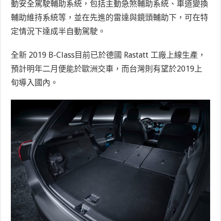
動安全駕駛輔助系統，包括主動急煞輔助系統、車道變換
輔助維持系統等，並在先進的雷達與鏡頭輔助下，可在特
定情況下達成半自動駕駛。
全新
2019 B-Class
目前已於德國
Rastatt
工廠上線生產，
預計明年二月便能於歐洲交車，而台灣則有望於
2019
上
旬導入國內。