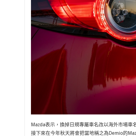
Mazda表示，換掉日規專屬車名改以海外市場車名替
接下來在今年秋天將會把當地稱之為Demio的Ma