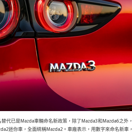
代已是Mazda車輛命名新政策，除了Mazda3和Mazda6之外
zda2迷你車，全面統稱Mazda2。車廠表示，用數字來命名新車