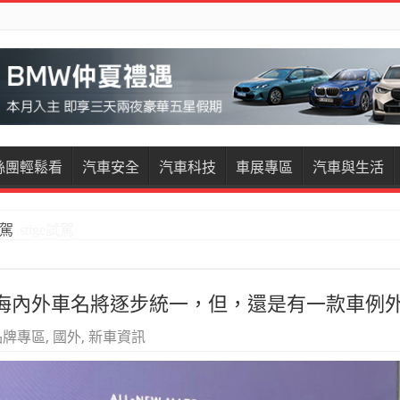
絲團輕鬆看
汽車安全
汽車科技
車展專區
汽車與生活
restige試駕
zda海內外車名將逐步統一，但，還是有一款車例
品牌專區
,
國外
,
新車資訊