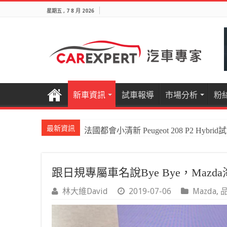
星期五 , 7 8 月 2026
新車資訊
試車報導
市場分析
粉
最新資訊
國產電油休旅新王者Honda CR-V e:HEV P
跟日規專屬車名說Bye Bye，Ma
林大維David
2019-07-06
Mazda
,