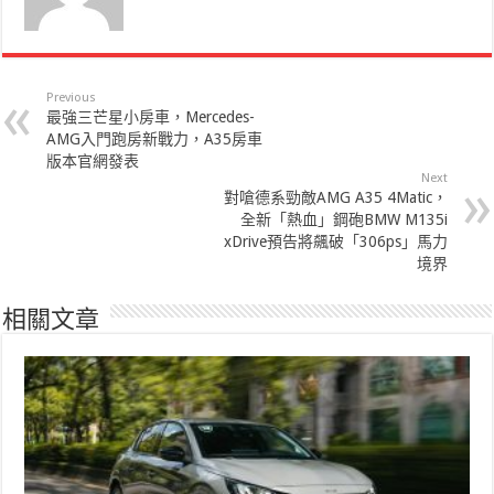
Previous
最強三芒星小房車，Mercedes-
AMG入門跑房新戰力，A35房車
版本官網發表
Next
對嗆德系勁敵AMG A35 4Matic，
全新「熱血」鋼砲BMW M135i
xDrive預告將飆破「306ps」馬力
境界
相關文章