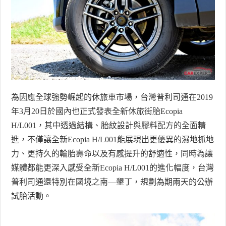
為因應全球強勢崛起的休旅車市場，台灣普利司通在
2019
年
3
月
20
日於國內也正式發表全新休旅街胎
Ecopia
H/L001
，其中透過結構、胎紋設計與膠料配方的全面精
進，不僅讓全新
Ecopia H/L001
能展現出更優異的濕地抓地
力、更持久的輪胎壽命以及有感提升的舒適性，同時為讓
媒體都能更深入感受全新
Ecopia H/L001
的進化幅度，台灣
普利司通還特別在國境之南—墾丁，規劃為期兩天的公辦
試胎活動。