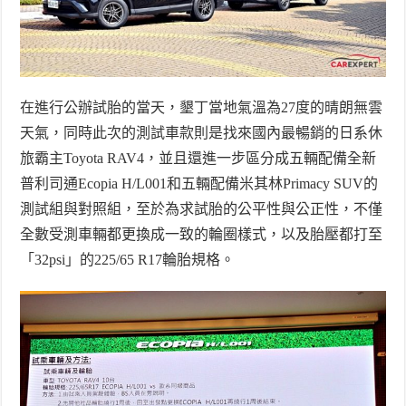
在進行公辦試胎的當天，墾丁當地氣溫為
27
度的晴朗無雲
天氣，同時此次的測試車款則是找來國內最暢銷的日系休
旅霸主
Toyota RAV4
，並且還進一步區分成五輛配備全新
普利司通
Ecopia H/L001
和五輛配備米其林
Primacy SUV
的
測試組與對照組，至於為求試胎的公平性與公正性，不僅
全數受測車輛都更換成一致的輪圈樣式，以及胎壓都打至
「
32psi
」的
225/65 R17
輪胎規格。