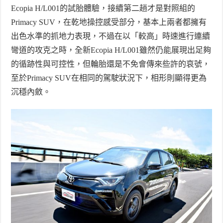
Ecopia H/L001
的試胎體驗，接續第二趟才是對照組的
Primacy SUV
，在乾地操控感受部分，基本上兩者都擁有
出色水準的抓地力表現，不過在以「較高」時速進行連續
彎道的攻克之時，全新
Ecopia H/L001
雖然仍能展現出足夠
的循跡性與可控性，但輪胎還是不免會傳來些許的哀號，
至於
Primacy SUV
在相同的駕駛狀況下，相形則顯得更為
沉穩內斂。