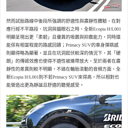
然而試胎路線中後段所強調的舒適性與肅靜性體驗，在對
應行經不平路段、坑洞與貓眼石之時，全新
Ecopia H/L001
明顯呈現出更「柔韌」且優異的吸震與抑震能力，同時還
能保有相當程度的路感回饋；
Primacy SUV
的車身彈跳感
則顯得略為顯著，並且在坑洞起伏較深的情況下，其「硬
朗」的傳遞效應也使得不適性被連帶放大，至於兩者在肅
靜性的差異則較不明顯，不過在輪胎滾動的音頻方面，全
新
Ecopia H/L001
則不若
Primacy SUV
來得高，所以相對也
能營造出更為靜謐且舒適的聽覺感受。